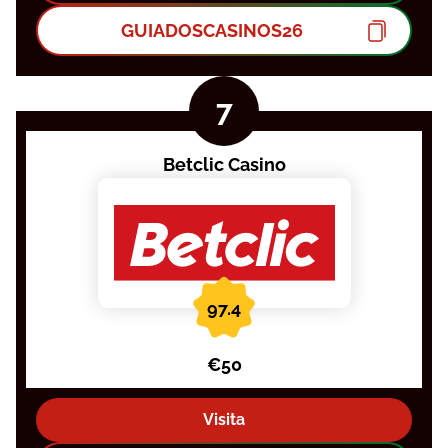
GUIADOSCASINOS26
Betclic Casino
97.4
€50
Visita