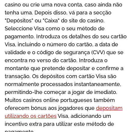
casino ou crie uma nova conta, caso ainda não
tenha uma. Depois disso, vá para a secção
"Depósitos" ou "Caixa" do site do casino.
Seleccione Visa como o seu método de
pagamento. Introduza os detalhes do seu cartão
Visa, incluindo o número do cartão, a data de
validade e o código de segurança (CVV) que se
encontra no verso do cartão. Introduza o
montante que pretende depositar e confirme a
transação. Os depósitos com cartão Visa são
normalmente processados instantaneamente,
permitindo-lhe começar a jogar de imediato.
Muitos casinos online portugueses também
oferecem bónus aos jogadores que
depositam
utilizando os cartões
Visa, adicionando um
incentivo extra para utilizar este método de
pagamento.