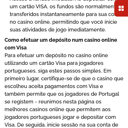
um cartão VISA, os fundos são normalmente
transferidos instantaneamente para sua conta
no casino online, permitindo que você inicie
suas atividades de jogo imediatamente.
Como efetuar um depósito num casino online
com Visa
Para efetuar um depósito no casino online
utilizando um cartão Visa para jogadores
portugueses, siga estes passos simples. Em
primeiro lugar, certifique-se de que o casino que
escolheu aceita pagamentos com Visa e
também permite que os jogadores de Portugal
se registem - reunimos nesta página os
melhores casinos online que permitem aos
jogadores portugueses jogar e depositar com
Visa. De seguida, inicie sessão na sua conta de