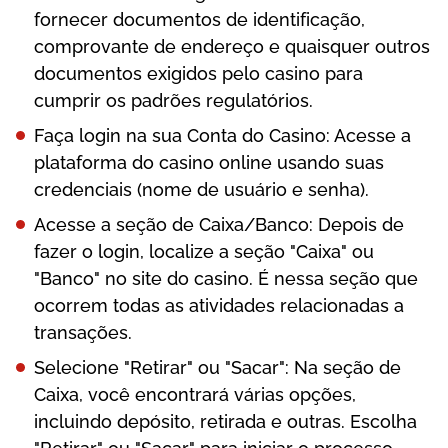
fornecer documentos de identificação,
comprovante de endereço e quaisquer outros
documentos exigidos pelo casino para
cumprir os padrões regulatórios.
Faça login na sua Conta do Casino: Acesse a
plataforma do casino online usando suas
credenciais (nome de usuário e senha).
Acesse a seção de Caixa/Banco: Depois de
fazer o login, localize a seção "Caixa" ou
"Banco" no site do casino. É nessa seção que
ocorrem todas as atividades relacionadas a
transações.
Selecione "Retirar" ou "Sacar": Na seção de
Caixa, você encontrará várias opções,
incluindo depósito, retirada e outras. Escolha