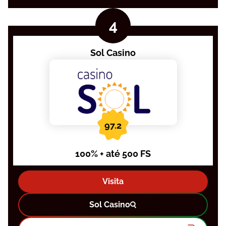
Sol Casino
97.2
100% + até 500 FS
Visita
Sol Casino