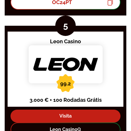
OC24PT
Leon Casino
99.2
3.000 € + 100 Rodadas Grátis
Visita
Leon Casino