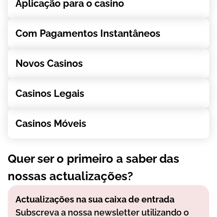
Aplicação para o casino
Com Pagamentos Instantâneos
Novos Casinos
Casinos Legais
Casinos Móveis
Quer ser o primeiro a saber das
nossas actualizações?
Actualizações na sua caixa de entrada
Subscreva a nossa newsletter utilizando o