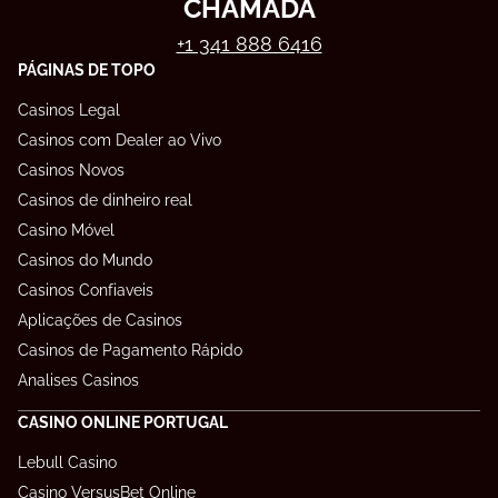
CHAMADA
+1 341 888 6416
PÁGINAS DE TOPO
Casinos Legal
Casinos com Dealer ao Vivo
Casinos Novos
Casinos de dinheiro real
Casino Móvel
Casinos do Mundo
Casinos Confiaveis
Aplicações de Casinos
Casinos de Pagamento Rápido
Analises Casinos
CASINO ONLINE PORTUGAL
Lebull Casino
Casino VersusBet Online