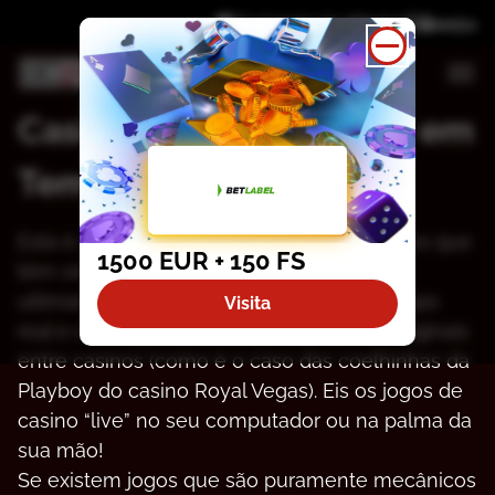
Divulgação de afiliados
Casino Online Ao Vivo e em
Tempo Real
Esta é a uma das ofertas mais interessantes que
1500 EUR + 150 FS
têm vindo a surgir nas salas de jogo
ultimamente. Croupiers humanos, em tempo
Visita
real e com algumas variações bastante originais
entre casinos (como é o caso das coelhinhas da
Playboy do casino Royal Vegas). Eis os jogos de
casino “live” no seu computador ou na palma da
sua mão!
Se existem jogos que são puramente mecânicos