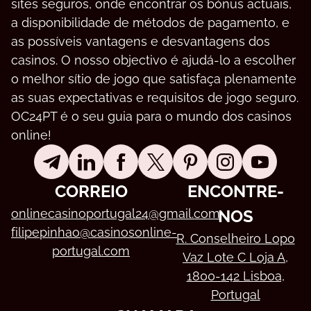
sites seguros, onde encontrar os bónus actuais,
a disponibilidade de métodos de pagamento, e
as possíveis vantagens e desvantagens dos
casinos. O nosso objectivo é ajudá-lo a escolher
o melhor sítio de jogo que satisfaça plenamente
as suas expectativas e requisitos de jogo seguro.
OC24PT é o seu guia para o mundo dos casinos
online!
CORREIO
ENCONTRE-
onlinecasinoportugal24@gmail.com
NOS
filipepinhao@casinosonline-
R. Conselheiro Lopo
portugal.com
Vaz Lote C Loja A,
1800-142 Lisboa,
Portugal