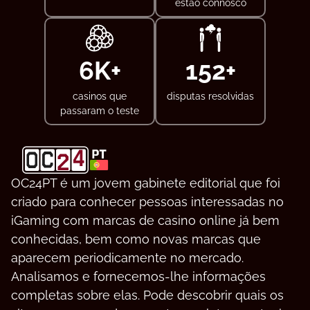
estão connosco
11
K+
269
+
casinos que
disputas resolvidas
passaram o teste
OC24PT é um jovem gabinete editorial que foi
criado para conhecer pessoas interessadas no
iGaming com marcas de casino online já bem
conhecidas, bem como novas marcas que
aparecem periodicamente no mercado.
Analisamos e fornecemos-lhe informações
completas sobre elas. Pode descobrir quais os