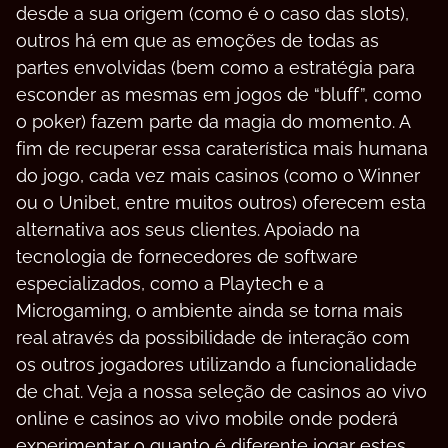
desde a sua origem (como é o caso das slots),
outros há em que as emoções de todas as
partes envolvidas (bem como a estratégia para
esconder as mesmas em jogos de “bluff”, como
o poker) fazem parte da magia do momento. A
fim de recuperar essa caraterística mais humana
do jogo, cada vez mais casinos (como o Winner
ou o Unibet, entre muitos outros) oferecem esta
alternativa aos seus clientes. Apoiado na
tecnologia de fornecedores de software
especializados, como a Playtech e a
Microgaming, o ambiente ainda se torna mais
real através da possibilidade de interação com
os outros jogadores utilizando a funcionalidade
de chat. Veja a nossa seleção de casinos ao vivo
online e casinos ao vivo mobile onde poderá
experimentar o quanto é diferente jogar estes