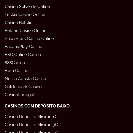
Casino Solverde Online
Luckia Casino Online
Casino Betclic
Betano Casino Online
PokerStars Casino Online
BacanaPlay Casino
ESC Online Casino
888Casino
Bwin Casino
Nossa Aposta Casino
Goldenpark Casino
CasinoPortugal
CASINOS COM DEPÓSITO BAIXO
Casino Deposito Minimo 1€
Casino Deposito Minimo 3€
Casino Deposito Minimo 5€