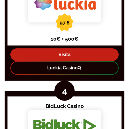
97.8
10€ + 500€
Visita
Luckia Casino
BidLuck Casino