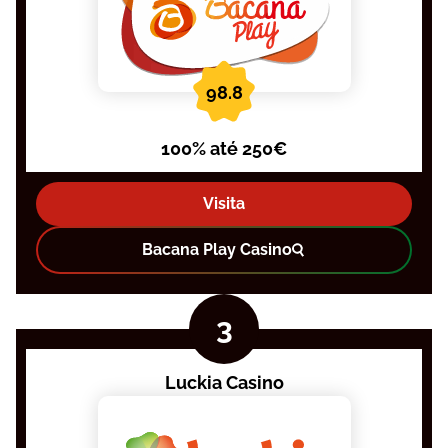
98.8
100% até 250€
Visita
Bacana Play Casino
Luckia Casino