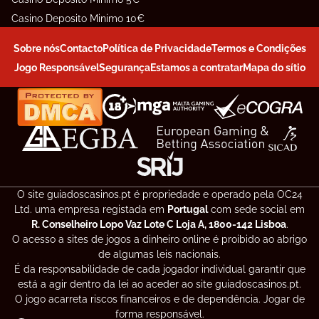
Casino Deposito Minimo 10€
Sobre nós
Contacto
Política de Privacidade
Termos e Condições
Jogo Responsável
Segurança
Estamos a contratar
Mapa do sítio
O site guiadoscasinos.pt é propriedade e operado pela OC24
Ltd. uma empresa registada em
Portugal
com sede social em
R. Conselheiro Lopo Vaz Lote C Loja A, 1800-142 Lisboa
.
O acesso a sites de jogos a dinheiro online é proibido ao abrigo
de algumas leis nacionais.
É da responsabilidade de cada jogador individual garantir que
está a agir dentro da lei ao aceder ao site guiadoscasinos.pt.
O jogo acarreta riscos financeiros e de dependência. Jogar de
forma responsável.