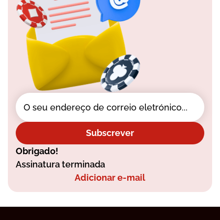
Subscrever
Obrigado!
Assinatura terminada
Adicionar e-mail