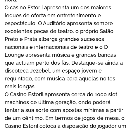
O casino Estoril apresenta um dos maiores
leques de oferta em entretenimento e
espectáculo. O Auditório apresenta sempre
excelentes peças de teatro, o próprio Salão
Preto e Prata alberga grandes sucessos
nacionais e internacionais de teatro e o D
Lounge apresenta música e grandes bandas
que actuam perto dos fãs. Destaque-se ainda a
discoteca Jézebel, um espaço jovem e
requintado, com música para aquelas noites
mais longas.
O Casino Estoril apresenta cerca de 1000 slot
machines de última geração, onde poderá
tentar a sua sorte com apostas mínimas a partir
de um cêntimo. Em termos de jogos de mesa, o
Casino Estoril coloca à disposição do jogador um