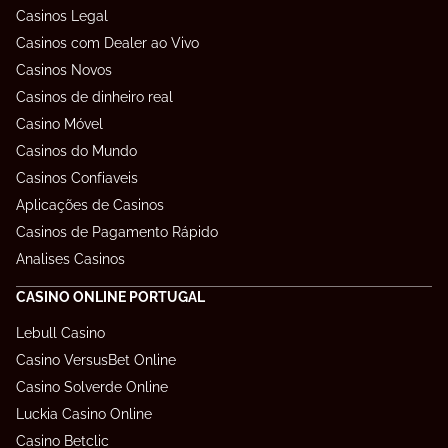
Casinos Legal
Casinos com Dealer ao Vivo
Casinos Novos
Casinos de dinheiro real
Casino Móvel
Casinos do Mundo
Casinos Confiaveis
Aplicações de Casinos
Casinos de Pagamento Rápido
Analises Casinos
CASINO ONLINE PORTUGAL
Lebull Casino
Casino VersusBet Online
Casino Solverde Online
Luckia Casino Online
Casino Betclic