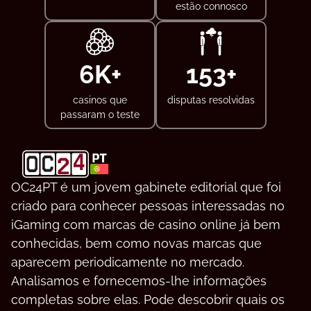
estão connosco
11
K+
273
+
casinos que
disputas resolvidas
passaram o teste
OC24PT é um jovem gabinete editorial que foi
criado para conhecer pessoas interessadas no
iGaming com marcas de casino online já bem
conhecidas, bem como novas marcas que
aparecem periodicamente no mercado.
Analisamos e fornecemos-lhe informações
completas sobre elas. Pode descobrir quais os