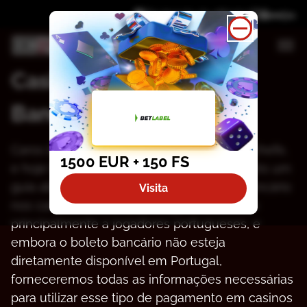
Divulgação de afiliados
Casinos com Boleto
Bancário
Caros leitores, sou Filipe Pinhão, o editor-chefe,
1500 EUR + 150 FS
e hoje tenho o prazer de apresentar a vocês um
guia abrangente sobre o uso do boleto bancário
Visita
nos casinos online. Este artigo é destinado
principalmente a jogadores portugueses, e
embora o boleto bancário não esteja
diretamente disponível em Portugal,
forneceremos todas as informações necessárias
para utilizar esse tipo de pagamento em casinos