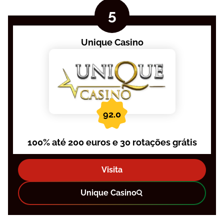
Unique Casino
92.0
100% até 200 euros e 30 rotações grátis
Visita
Unique Casino