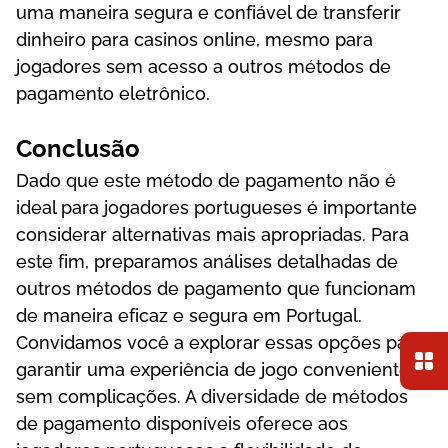
uma maneira segura e confiável de transferir
dinheiro para casinos online, mesmo para
jogadores sem acesso a outros métodos de
pagamento eletrônico.
Conclusão
Dado que este método de pagamento não é
ideal para jogadores portugueses é importante
considerar alternativas mais apropriadas. Para
este fim, preparamos análises detalhadas de
outros métodos de pagamento que funcionam
de maneira eficaz e segura em Portugal.
Convidamos você a explorar essas opções para
garantir uma experiência de jogo conveniente e
sem complicações. A diversidade de métodos
de pagamento disponíveis oferece aos