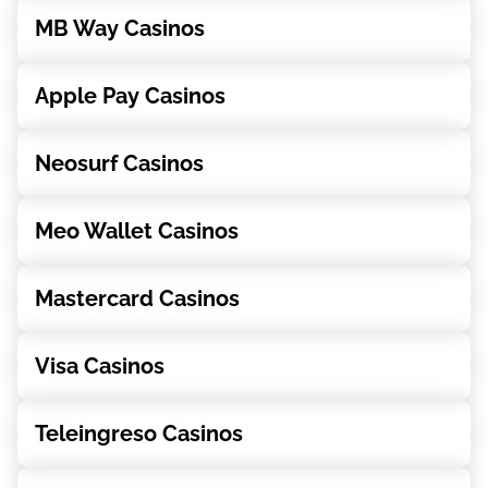
MB Way Casinos
Apple Pay Casinos
Neosurf Casinos
Meo Wallet Casinos
Mastercard Casinos
Visa Casinos
Teleingreso Casinos