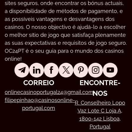
sites seguros, onde encontrar os bónus actuais,
a disponibilidade de métodos de pagamento, e
as possíveis vantagens e desvantagens dos
casinos. O nosso objectivo é ajudá-lo a escolher
o melhor sítio de jogo que satisfaça plenamente
as suas expectativas e requisitos de jogo seguro.
OC24PT é o seu guia para o mundo dos casinos
online!
CORREIO
ENCONTRE-
onlinecasinoportugal24@gmail.com
NOS
filipepinhao@casinosonline-
R. Conselheiro Lopo
portugal.com
Vaz Lote C Loja A,
1800-142 Lisboa,
Portugal