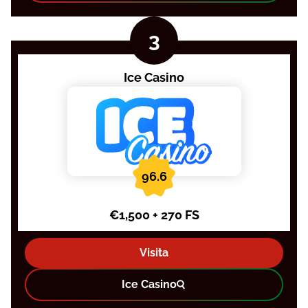
Ice Casino
96.6
€1,500 + 270 FS
Visita
Ice Casino