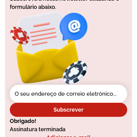
formulário abaixo.
Subscrever
Obrigado!
Assinatura terminada