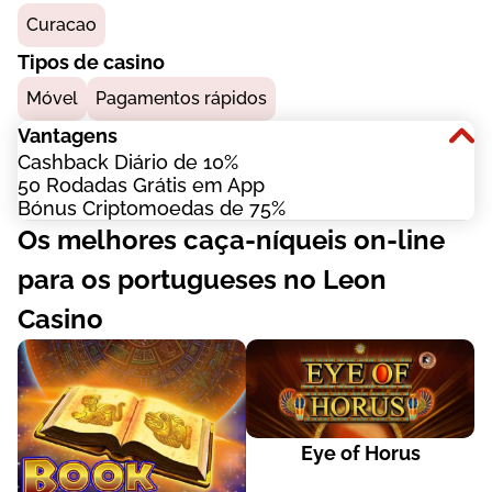
Curacao
Tipos de casino
Móvel
Pagamentos rápidos
Vantagens
Cashback Diário de 10%
50 Rodadas Grátis em App
Bónus Criptomoedas de 75%
Os melhores caça-níqueis on-line
para os portugueses no Leon
Casino
Eye of Horus