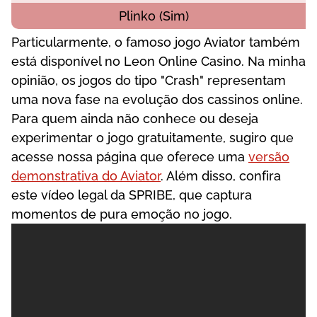
Рlіnkо (Sіm)
Particularmente, o famoso jogo Aviator também
está disponível no Leon Online Casino. Na minha
opinião, os jogos do tipo "Crash" representam
uma nova fase na evolução dos cassinos online.
Para quem ainda não conhece ou deseja
experimentar o jogo gratuitamente, sugiro que
acesse nossa página que oferece uma
versão
demonstrativa do Aviator
. Além disso, confira
este vídeo legal da SPRIBE, que captura
momentos de pura emoção no jogo.