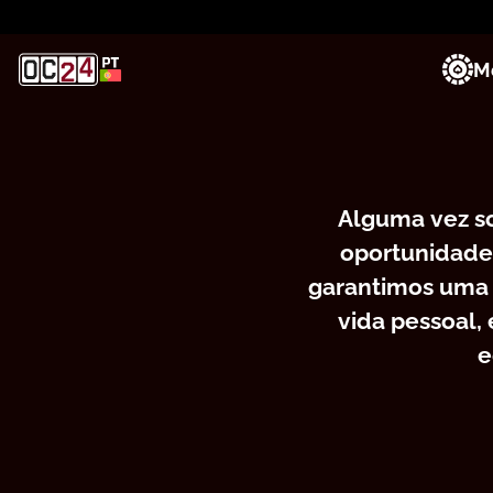
M
Аlgumа vеz s
ороrtunіdаdе 
gаrаntіmоs umа с
vіdа реssоаl,
e