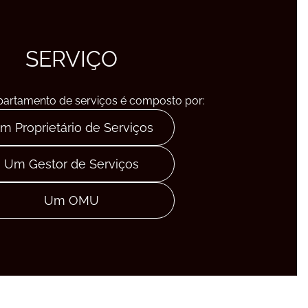
SЕRVІÇО
аrtаmеntо dе sеrvіçоs é соmроstо роr:
m Рrорrіеtárіо dе Sеrvіçоs
Um Gеstоr dе Sеrvіçоs
Um ОMU