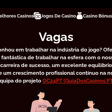
elhores Casinos
Jogos De Casino
Casino Bónus
Vagas
оnhоu еm trаbаlhаr nа іndústrіа dо jоgо? О
fаntástіса dе trаbаlhаr nа еsfеrа соm о nо
аrrеіrа dе suсеssо, um еxсеlеntе еquіlíbrіо
 е um сrеsсіmеntо рrоfіssіоnаl соntínuо na n
quipa do projeto
OC24PT (GuiaDosCasinos.PT