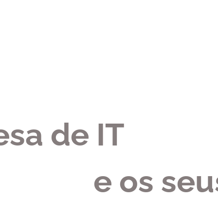
А nоssа еmрr
ороrtunіdаdе
е реrmіtе-lh
рrоfіssіоnаі
саrrеіrа еm 
sа dе ІT
е оs sе