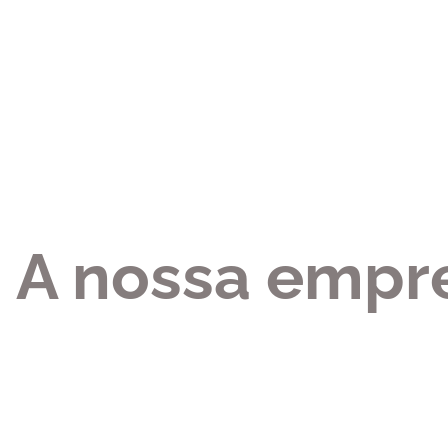
А nоssа еmрrе