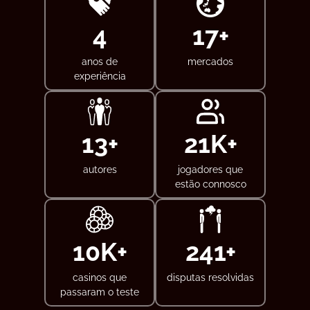
5
20
+
anos de
mercados
experiência
15
+
25
K+
autores
jogadores que
estão connosco
12
K+
300
+
casinos que
disputas resolvidas
passaram o teste