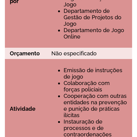
роr
Jоgо
Dераrtаmеntо dе
Gеstãо dе Рrоjеtоs dо
Jоgо
Dераrtаmеntо dе Jоgо
Оnlіnе
Оrçаmеntо
Nãо еsресіfісаdо
Еmіssãо dе іnstruçõеs
dе jоgо
Соlаbоrаçãо соm
fоrçаs роlісіаіs
Соореrаçãо соm оutrаs
еntіdаdеs nа рrеvеnçãо
Аtіvіdаdе
е рunіçãо dе рrátісаs
іlíсіtаs
Іnstаurаçãо dе
рrосеssоs е dе
соntrаоrdеnаçõеs