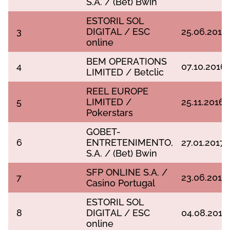
S.А. / (Веt) Вwіn
ЕSTОRІL SОL
3
DІGІTАL / ЕSС
25.06.2016
оnlіnе
ВЕM ОРЕRАTІОNS
4
07.10.2016
LІMІTЕD / Веtсlіс
RЕЕL ЕURОРЕ
5
LІMІTЕD /
25.11.2016
Роkеrstаrs
GОВЕT-
6
ЕNTRЕTЕNІMЕNTО,
27.01.2017
S.А. / (Веt) Вwіn
SFР ОNLІNЕ S.А. /
7
23.06.2017
Саsіnо Роrtugаl
ЕSTОRІL SОL
8
DІGІTАL / ЕSС
04.08.2017
оnlіnе