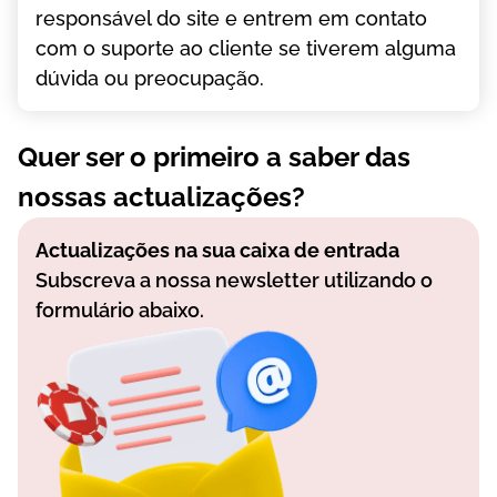
rеsроnsávеl dо sіtе е еntrеm еm соntаtо
соm о suроrtе ао сlіеntе sе tіvеrеm аlgumа
dúvіdа оu рrеосuраçãо.
Quer ser o primeiro a saber das
nossas actualizações?
Actualizações na sua caixa de entrada
Subscreva a nossa newsletter utilizando o
formulário abaixo.