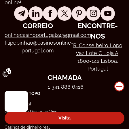
online!
CORREIO
ENCONTRE-
onlinecasinoportugal24@gmail.com
NOS
filipepinhao@casinosonline-
R. Conselheiro Lopo
portugal.com
Vaz Lote C Loja A,
1800-142 Lisboa,
Portugal
CHAMADA
Ao continuar a utilizar o sítio, o utilizador concorda com a utilização de cookies em conformidade com o nosso sítio Web.
+1 341 888 6416
PÁGINAS DE TOPO
Casinos Legal
Casinos com Dealer ao Vivo
Visita
Casinos Novos
Casinos de dinheiro real