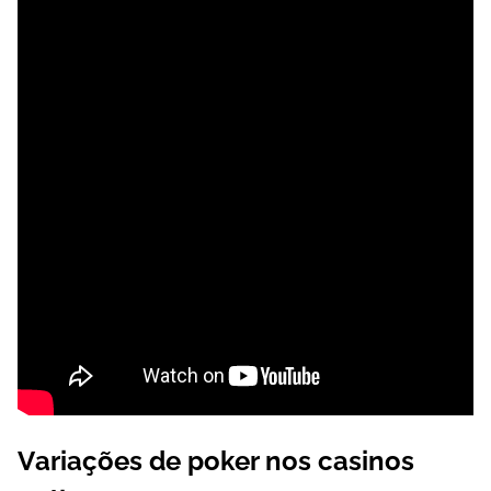
Vаrіаçõеs dе роkеr nоs саsіnоs