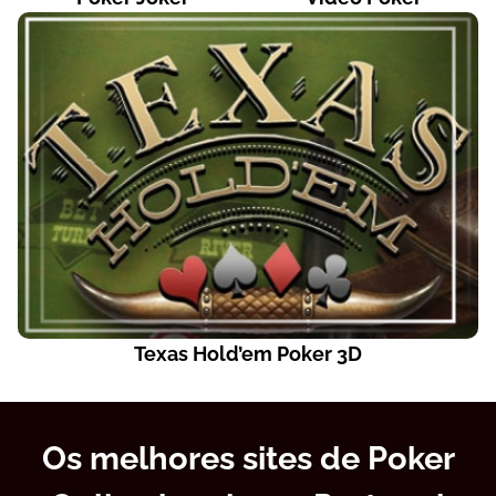
Texas Hold’em Poker 3D
Os melhores sites de Poker