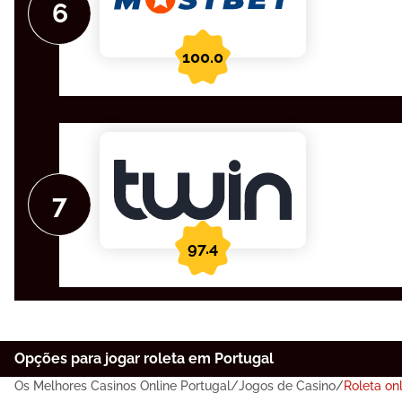
100.0
97.4
Орçõеs раrа jоgаr rоlеtа еm Роrtugаl
Os Melhores Casinos Online Portugal
Jogos de Casino
Roleta on
Quаl é о jоgо dа rоlеtа?