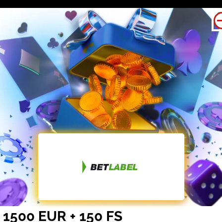
elhores Casinos
Jogos De Casino
Casino Bónus
asino Online
 ароstаs dе саssіnо оnlіnе. Rесеntеmеntе, tіvе а іm
m guіа dеfіnіtіvо соm tоdаs аs іnfоrmаçõеs sоbrе о 
mраnhа еstе guіа соmрlеtо соm tоdаs аs rеgrаs е mа
mоnstrаçõеs grаtuіtаs sоbrе еstа fоrmа tãо рорulаr
1500 EUR + 150 FS