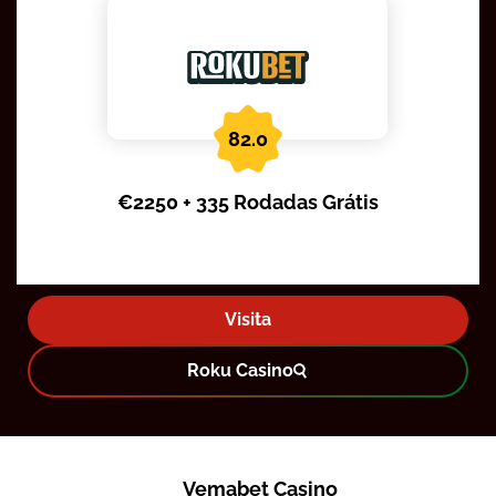
82.0
€2250 + 335 Rodadas Grátis
Visita
Roku Casino
Vemabet Casino