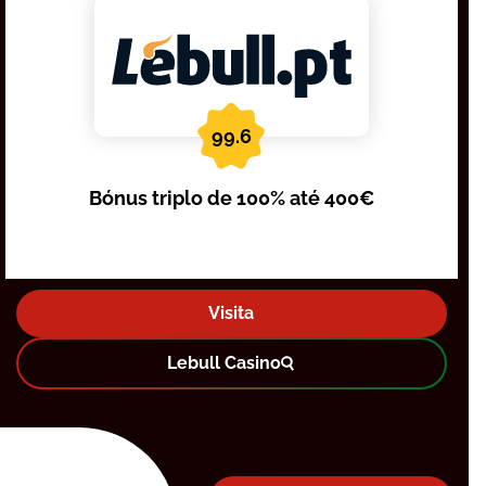
99.6
Bónus triplo de 100% até 400€
Visita
Lebull Casino