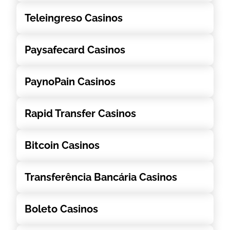
Teleingreso Casinos
Paysafecard Casinos
PaynoPain Casinos
Rapid Transfer Casinos
Bitcoin Casinos
Transferência Bancária Casinos
Boleto Casinos