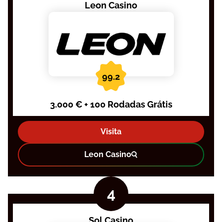
Leon Casino
99.2
3.000 € + 100 Rodadas Grátis
Visita
Leon Casino
Sol Casino