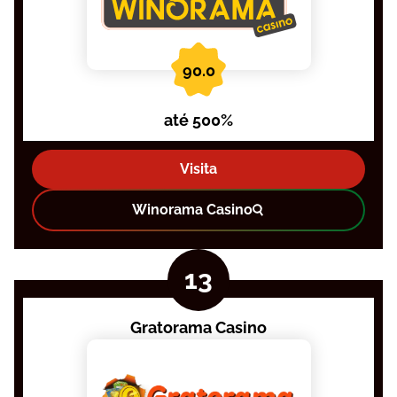
90.0
até 500%
Visita
Winorama Casino
Gratorama Casino