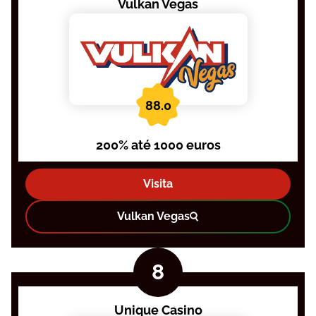
Vulkan Vegas
88.0
200% até 1000 euros
Visita
Vulkan Vegas
Unique Casino