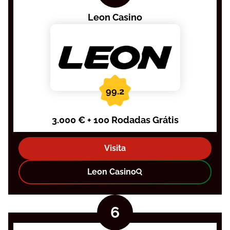
Leon Casino
99.2
3.000 € + 100 Rodadas Grátis
Visita
Leon Casino