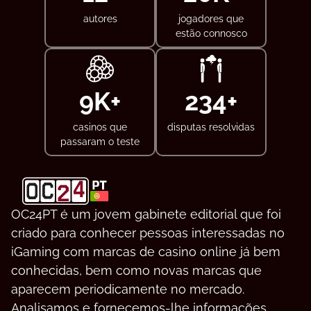
autores
jogadores que
estão connosco
12
K+
300
+
casinos que
disputas resolvidas
passaram o teste
OC24PT é um jovem gabinete editorial que foi
criado para conhecer pessoas interessadas no
iGaming com marcas de casino online já bem
conhecidas, bem como novas marcas que
aparecem periodicamente no mercado.
Analisamos e fornecemos-lhe informações