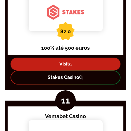
82.0
100% até 500 euros
Visita
Stakes Casino
Vemabet Casino