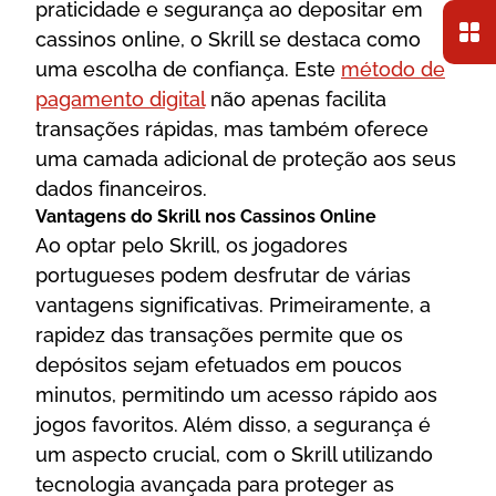
praticidade e segurança ao depositar em
cassinos online, o Skrill se destaca como
uma escolha de confiança. Este
método de
pagamento digital
não apenas facilita
transações rápidas, mas também oferece
uma camada adicional de proteção aos seus
dados financeiros.
Vantagens do Skrill nos Cassinos Online
Ao optar pelo Skrill, os jogadores
portugueses podem desfrutar de várias
vantagens significativas. Primeiramente, a
rapidez das transações permite que os
depósitos sejam efetuados em poucos
minutos, permitindo um acesso rápido aos
jogos favoritos. Além disso, a segurança é
um aspecto crucial, com o Skrill utilizando
tecnologia avançada para proteger as