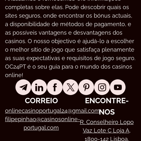
completas sobre elas. Pode descobrir quais os
sites seguros, onde encontrar os bónus actuais,
a disponibilidade de métodos de pagamento, e
as possíveis vantagens e desvantagens dos
casinos. O nosso objectivo é ajudá-lo a escolher
o melhor sítio de jogo que satisfaça plenamente
as suas expectativas e requisitos de jogo seguro.
OC24PT é o seu guia para o mundo dos casinos
online!
CORREIO
ENCONTRE-
onlinecasinoportugal24@gmail.com
NOS
filipepinhao@casinosonline-
R. Conselheiro Lopo
portugal.com
Vaz Lote C Loja A,
1800-142 Lisboa,