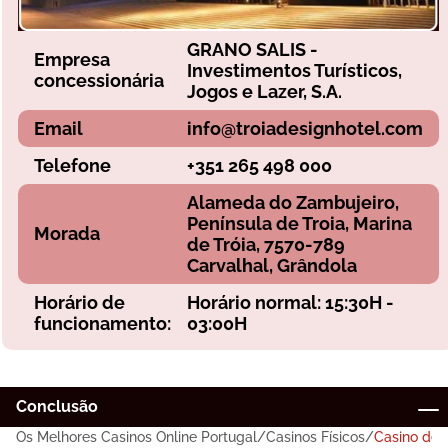
GRANO SALIS -
Empresa
Investimentos Turísticos,
concessionária
Jogos e Lazer, S.A.
Email
info@troiadesignhotel.com
Telefone
+351 265 498 000
Alameda do Zambujeiro,
Península de Troia, Marina
Morada
de Tróia, 7570-789
Carvalhal, Grândola
Horário de
Horário normal: 15:30H -
funcionamento:
03:00H
Conclusão
Os Melhores Casinos Online Portugal
Casinos Físicos
Casino de 
Outros casinos que vale a pena visitar em Portugal