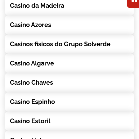
Casino da Madeira
Casino Azores
Casinos físicos do Grupo Solverde
Casino Algarve
Casino Chaves
Casino Espinho
Casino Estoril