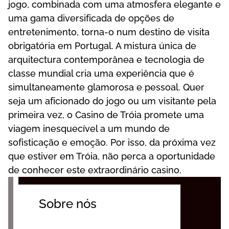
jogo, combinada com uma atmosfera elegante e
uma gama diversificada de opções de
entretenimento, torna-o num destino de visita
obrigatória em Portugal. A mistura única de
arquitectura contemporânea e tecnologia de
classe mundial cria uma experiência que é
simultaneamente glamorosa e pessoal. Quer
seja um aficionado do jogo ou um visitante pela
primeira vez, o Casino de Tróia promete uma
viagem inesquecível a um mundo de
sofisticação e emoção. Por isso, da próxima vez
que estiver em Tróia, não perca a oportunidade
de conhecer este extraordinário casino.
Sobre nós