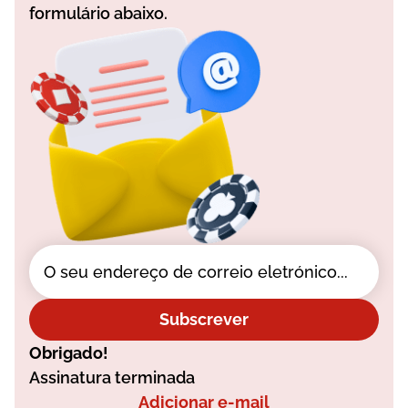
formulário abaixo.
Subscrever
Obrigado!
Assinatura terminada
Adicionar e-mail