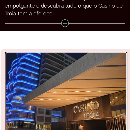
empolgante e descubra tudo o que o Casino de
Tróia tem a oferecer.