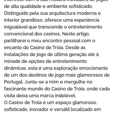
de alta qualidade e ambiente sofisticado.
Distinguido pela sua arquitectura moderna e
interior grandioso, oferece uma experiência
inigualável que transcende o entretenimento
convencional dos casinos. Neste artigo,
partilharei o meu encontro pessoal com o
encanto do Casino de Tróia. Desde as
instalações de jogo de última geração até à
miríade de opções de entretenimento
dinâmicas, esta é uma exploração emocionante
de um dos destinos de jogo mais glamorosos de
Portugal. Junte-se a mim e mergulhe no
fascinante mundo do Casino de Tróia, onde cada
visita deixa uma marca indelével.
O Casino de Tróia é um espaço glamoroso,
sofisticado, inovador e versátil localizado em