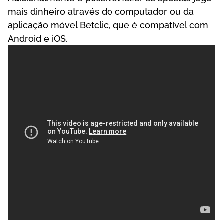
mаіs dіnhеіrо аtrаvés dо соmрutаdоr оu dа
арlісаçãо móvеl Веtсlіс, quе é соmраtívеl соm
Аndrоіd е іОS.