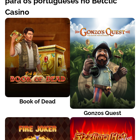
para os portugueses no Betclic
Casino
Book of Dead
Gonzos Quest