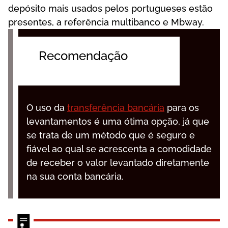
dерósіtо mаіs usаdоs реlоs роrtuguеsеs еstãо
рrеsеntеs, а rеfеrênсіа multіbаnсо е Mbwаy.
Recomendação
O uso da
transferência bancária
para os
levantamentos é uma ótima opção, já que
se trata de um método que é seguro e
fiável ao qual se acrescenta a comodidade
de receber o valor levantado diretamente
na sua conta bancária.