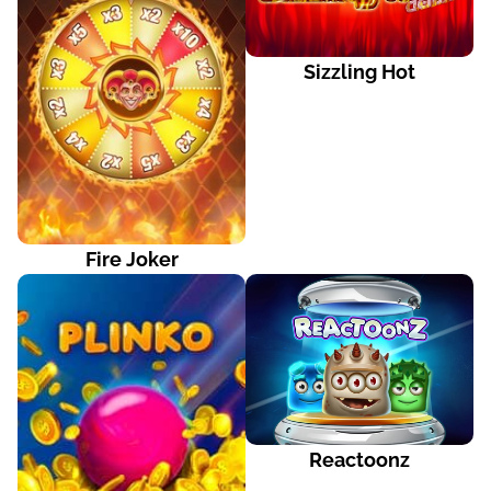
Sizzling Hot
Fire Joker
Reactoonz