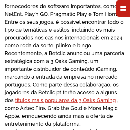
fornecedores de software importantes, como
NetEnt, Play’n GO, Pragmatic Play e Tom Horn.
Entre os seus jogos, é possível encontrar todo o
tipo de temáticas e estilos, incluindo os mais
procurados nos casinos internacionais em 2024,
como roda da sorte, plinko e bingo.
Recentemente, a Betclic anunciou uma parceria
estratégica com a 3 Oaks Gaming, um
importante distribuidor de conteúdo iGaming,
marcando a entrada da empresa no mercado
português. Como parte dessa colaboração, os
jogadores da Betclic.pt terão acesso a alguns
dos
títulos mais populares da 3 Oaks Gaming
,
como Aztec Fire, Grab the Gold e More Magic
Apple, enriquecendo ainda mais a oferta de
entretenimento da plataforma.