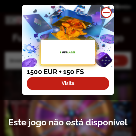
Divulgação de afiliados
Funky Time Casino Jogo
Visita
Mais 1 slots
1500 EUR + 150 FS
Visita
Este jogo não está disponível