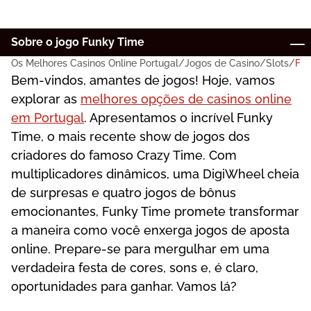
Sobre o jogo Funky Time
Os Melhores Casinos Online Portugal
Jogos de Casino
Slots
Fu
FAQ
Bem-vindos, amantes de jogos! Hoje, vamos
Quer ser o primeiro a saber das nossas actualizações?
explorar as
melhores opções de casinos online
em Portugal
. Apresentamos o incrível Funky
Time, o mais recente show de jogos dos
criadores do famoso Crazy Time. Com
multiplicadores dinâmicos, uma DigiWheel cheia
de surpresas e quatro jogos de bônus
emocionantes, Funky Time promete transformar
a maneira como você enxerga jogos de aposta
online. Prepare-se para mergulhar em uma
verdadeira festa de cores, sons e, é claro,
oportunidades para ganhar. Vamos lá?