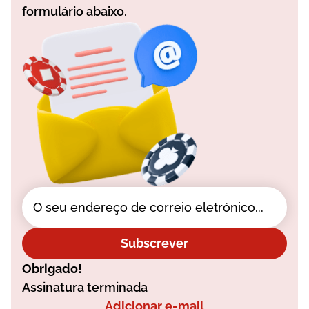
formulário abaixo.
Subscrever
Obrigado!
Assinatura terminada
Adicionar e-mail