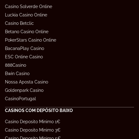
Casino Solverde Online
Luckia Casino Online
Casino Betclic
Betano Casino Online
PokerStars Casino Online
BacanaPlay Casino
ESC Online Casino
888Casino
Bwin Casino
Nossa Aposta Casino
Goldenpark Casino
CasinoPortugal
CASINOS COM DEPÓSITO BAIXO
Casino Deposito Minimo 1€
Casino Deposito Minimo 3€
Casino Deposito Minimo 5€