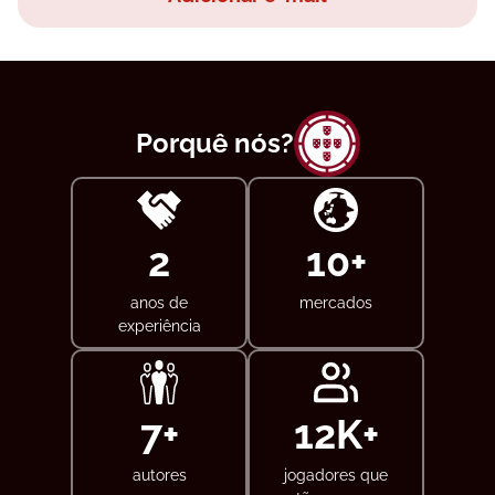
Porquê nós?
4
18
+
anos de
mercados
experiência
13
+
23
K+
autores
jogadores que