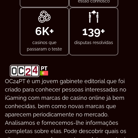
estão connosco
11
K+
251
+
casinos que
disputas resolvidas
passaram o teste
OC24PT é um jovem gabinete editorial que foi
criado para conhecer pessoas interessadas no
iGaming com marcas de casino online já bem
conhecidas, bem como novas marcas que
aparecem periodicamente no mercado.
Analisamos e fornecemos-lhe informações
completas sobre elas. Pode descobrir quais os