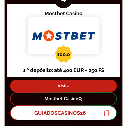
Mostbet Casino
100.0
1.º depósito: até 400 EUR + 250 FS
Visita
Mostbet Casino
GUIADOSCASINOS26