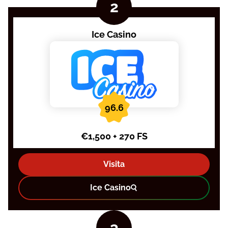
Ice Casino
96.6
€1,500 + 270 FS
Visita
Ice Casino