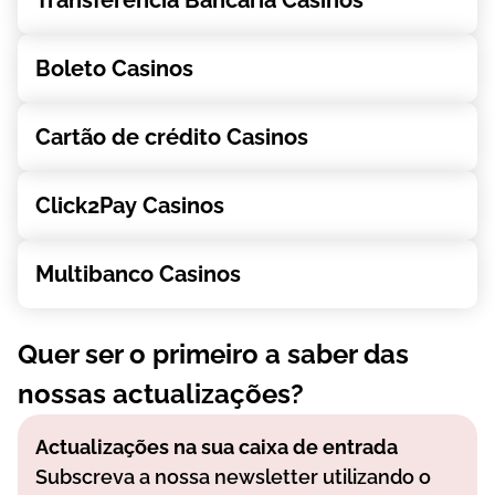
Boleto Casinos
Cartão de crédito Casinos
Click2Pay Casinos
Multibanco Casinos
Quer ser o primeiro a saber das
nossas actualizações?
Actualizações na sua caixa de entrada
Subscreva a nossa newsletter utilizando o