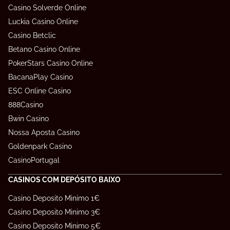
Casino Solverde Online
Luckia Casino Online
Casino Betclic
Betano Casino Online
PokerStars Casino Online
BacanaPlay Casino
ESC Online Casino
888Casino
Bwin Casino
Nossa Aposta Casino
Goldenpark Casino
CasinoPortugal
CASINOS COM DEPÓSITO BAIXO
Casino Deposito Minimo 1€
Casino Deposito Minimo 3€
Casino Deposito Minimo 5€