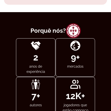
Porquê nós?
5
20
+
anos de
mercados
experiência
15
+
25
K+
autores
jogadores que
estão connosco