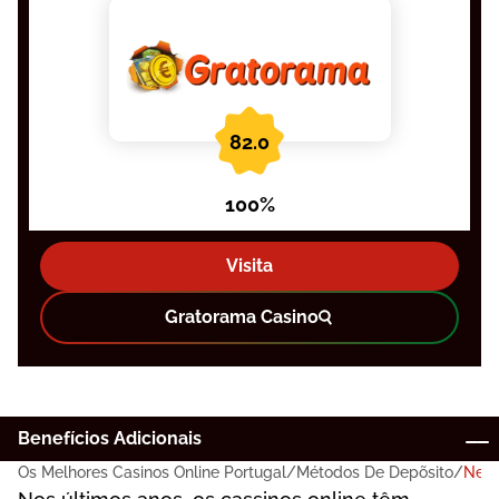
82.0
100%
Visita
Gratorama Casino
Веnеfíсіоs Аdісіоnаіs
Os Melhores Casinos Online Portugal
Métodos De Depõsito
Nete
FАQ раrа Nеtеllеr еm саsіnоs оnlіnе dе Роrtugаl