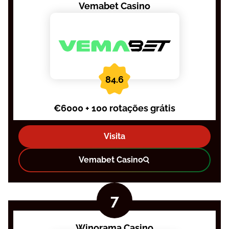
Vemabet Casino
84.6
€6000 + 100 rotações grátis
Visita
Vemabet Casino
Winorama Casino