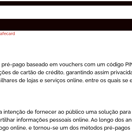
afecard
ré-pago baseado em vouchers com um código PIN de
ções de cartão de crédito, garantindo assim privaci
ilhares de lojas e serviços online, entre os quais se
m a intenção de fornecer ao público uma solução pa
assinos online para jogadores portugueses
artilhar informações pessoais online. Ao longo dos a
 do jogo online, e tornou-se um dos métodos pré-pago