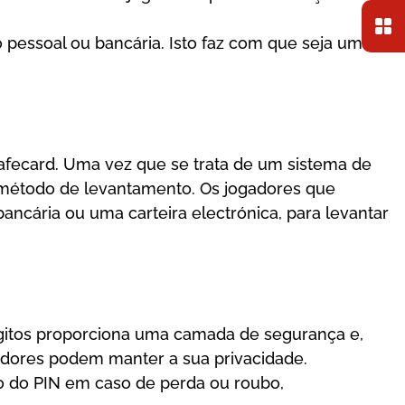
o pessoal ou bancária. Isto faz com que seja uma
afecard. Uma vez que se trata de um sistema de
 método de levantamento. Os jogadores que
cária ou uma carteira electrónica, para levantar
ígitos proporciona uma camada de segurança e,
adores podem manter a sua privacidade.
io do PIN em caso de perda ou roubo,