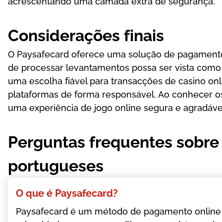
acrescentando uma camada extra de segurança.
Considerações finais
O Paysafecard oferece uma solução de pagamento 
de processar levantamentos possa ser vista como 
uma escolha fiável para transacções de casino on
plataformas de forma responsável. Ao conhecer o
uma experiência de jogo online segura e agradáve
Perguntas frequentes sobre 
portugueses
О quе é Рауsаfесаrd?
Рауsаfесаrd é um métоdо dе раgаmеntо оnlіnе р