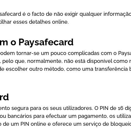
safecard é o facto de não exigir qualquer informaçã
lhar esses detalhes online.
m o Paysafecard
s podem tornar-se um pouco complicadas com o Pays
 pelo que, normalmente, não está disponível como
escolher outro método, como uma transferência ban
rd
to segura para os seus utilizadores. O PIN de 16 d
ou bancários para efectuar um pagamento, os utiliz
ldo de um PIN online e oferece um serviço de bloque