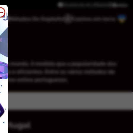
Divulgação de afiliados
Métodos De Depõsito
Casinos em terra
do o mundo. À medida que a popularidade dos
os e eficientes. Entre os vários métodos de
asinos online portugueses.
ortugal