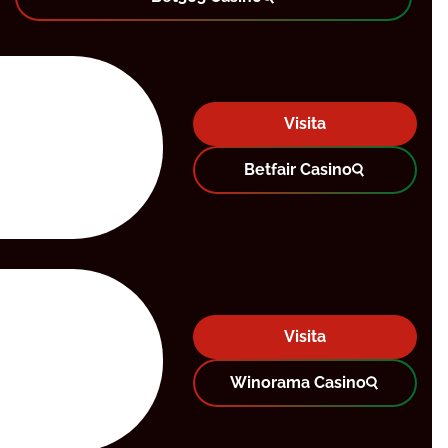
Visita
Betfair Casino
Visita
Winorama Casino