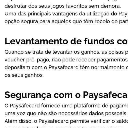
desfrutar dos seus jogos favoritos sem demora.
Uma das principais vantagens da utilização do Pay
opção segura para aqueles que têm receio de parti
Levantamento de fundos co
Quando se trata de levantar os ganhos, as coisa
voucher pré-pago, não pode receber pagamentos,
depositam com o Paysafecard têm normalmente de 
os seus ganhos.
Segurança com o Paysafeca
O Paysafecard fornece uma plataforma de pagamen
uma vez que não são necessários dados pessoais 
Além disso, o Paysafecard permite verificar o sa