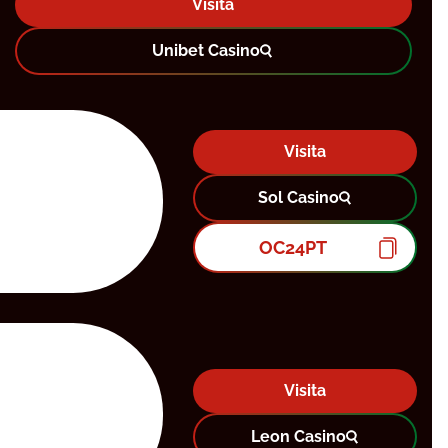
Visita
Unibet Casino
Visita
Sol Casino
OC24PT
Visita
Leon Casino