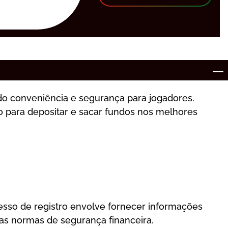
do conveniência e segurança para jogadores.
o para depositar e sacar fundos nos melhores
rocesso de registro envolve fornecer informações
e as normas de segurança financeira.