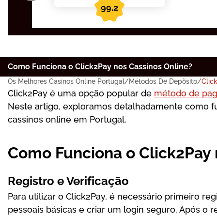
99.2
Como Funciona o Click2Pay nos Cassinos Online?
Os Melhores Casinos Online Portugal
Métodos De Depõsito
Clic
Vantagens de Utilizar o Click2Pay
Click2Pay é uma opção popular de
método de pag
Limitações e Considerações Importantes
Neste artigo, exploramos detalhadamente como fun
cassinos online em Portugal.
Conclusão: Por que Escolher Click2Pay para Jogar em C
FAQ
Como Funciona o Click2Pay 
Outros sistemas de pagamento
Registro e Verificação
Quer ser o primeiro a saber das nossas actualizações?
Para utilizar o Click2Pay, é necessário primeiro re
pessoais básicas e criar um login seguro. Após o r