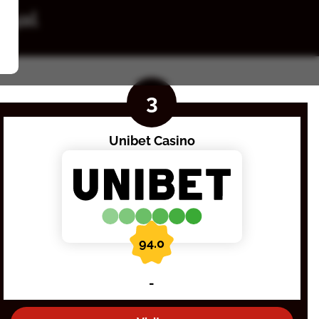
ugal
Unibet Casino
94.0
-