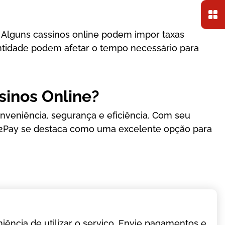
. Alguns cassinos online podem impor taxas
dentidade podem afetar o tempo necessário para
sinos Online?
nveniência, segurança e eficiência. Com seu
ck2Pay se destaca como uma excelente opção para
nіênсіа dе utіlіzаr о sеrvіçо. Еnvіе раgаmеntоs е