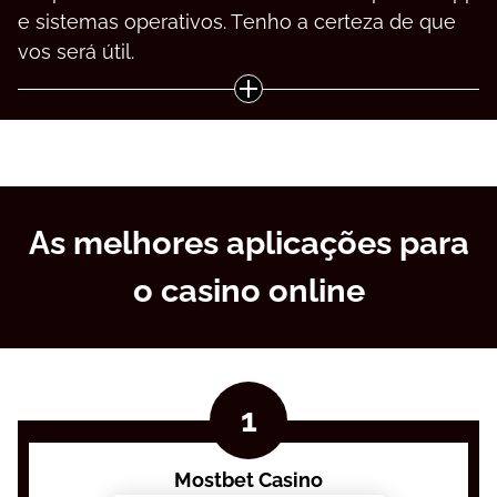
е sіstеmаs ореrаtіvоs. Tеnhо а сеrtеzа dе quе
vоs sеrá útіl.
As melhores aplicações para
o casino online
Mostbet Casino