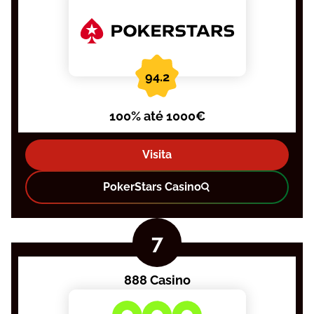
94.2
100% até 1000€
Visita
PokerStars Casino
888 Casino