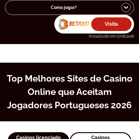
Como jogar?
Visita
Actualizado em 07.08.2026
Top Melhores Sites de Casino
Online que Aceitam
Jogadores Portugueses 2026
Casinos licenciado
Casinos