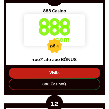
888 Casino
96.4
100% até 200 BÓNUS
Visita
888 Casino