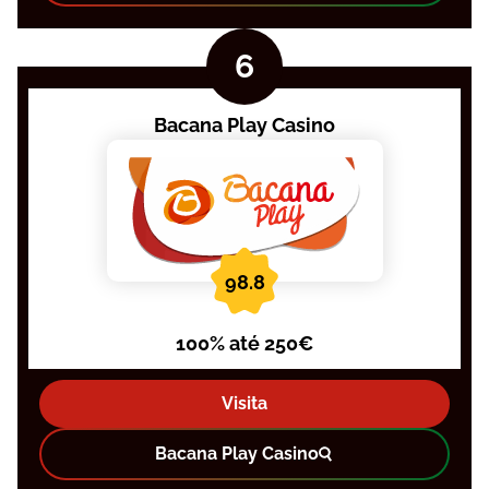
Bacana Play Casino
98.8
100% até 250€
Visita
Bacana Play Casino