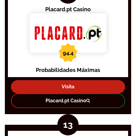
Placard.pt Casino
94.4
Probabilidades Máximas
Visita
Placard.pt Casino