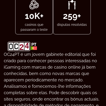
12
K+
300
+
casinos que
disputas resolvidas
passaram o teste
OC24PT é um jovem gabinete editorial que foi
criado para conhecer pessoas interessadas no
iGaming com marcas de casino online já bem
conhecidas, bem como novas marcas que
aparecem periodicamente no mercado.
Analisamos e fornecemos-lhe informações
completas sobre elas. Pode descobrir quais os
sites seguros, onde encontrar os bónus actuais,
a disponibilidade de métodos de pagamento, e