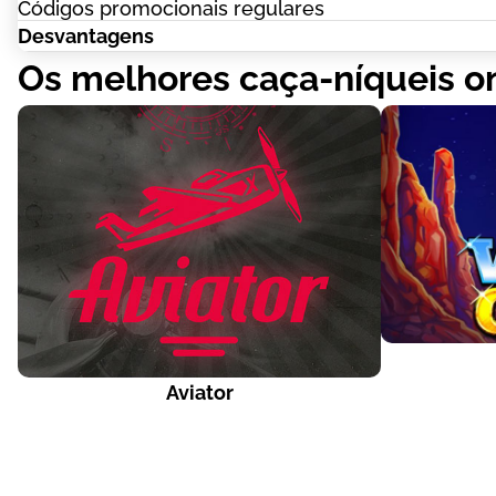
Códigos promocionais regulares
Desvantagens
Os melhores caça-níqueis on
Aviator