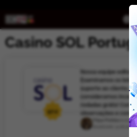
M
Casino SOL Portug
Nossa equipe editoria
Examinamos os bônus o
suporte ao cliente, a
consideramos incerte
rodadas grátis! Conti
97.2
observações e conclu
Filipe Pinhão
revisor e
atualizado: 9.08.2026