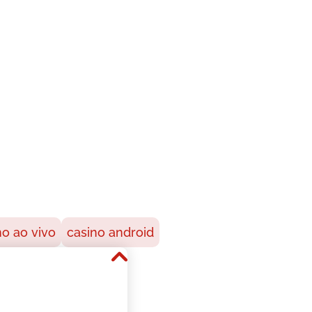
no ao vivo
casino android