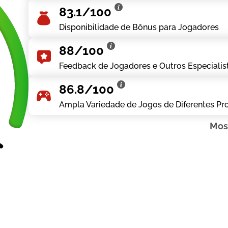
83.1/100
Disponibilidade de Bônus para Jogadores
88/100
Feedback de Jogadores e Outros Especialis
86.8/100
Ampla Variedade de Jogos de Diferentes Pr
Mos