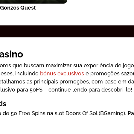
Gonzos Quest
asino
dores que buscam maximizar sua experiência de jog
ueses, incluindo
bónus exclusivos
e promoções sazona
detalhamos as principais promoções, com base em da
usivo para 50FS – continue lendo para descobri-lo!
is
de 50 Free Spins na slot Doors Of Sol (BGaming). Pa