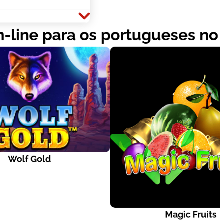
-line para os portugueses no
Wolf Gold
Magic Fruits