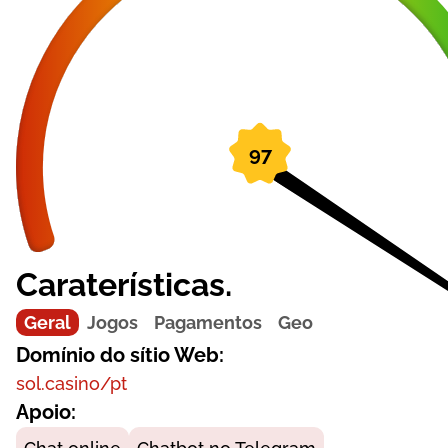
Caraterísticas.
Geral
Jogos
Pagamentos
Geo
Domínio do sítio Web:
sol.casino/pt
Apoio: