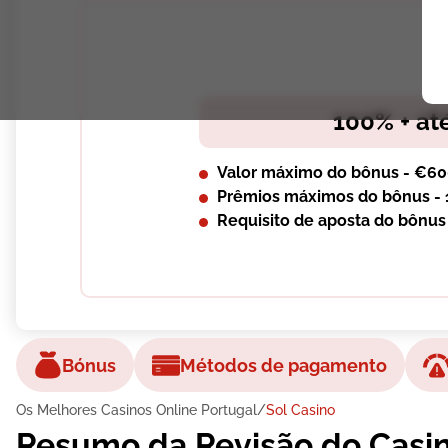
100% + at
Valor máximo do bônus - €6
Prêmios máximos do bônus - 
Requisito de aposta do bônus 
Bónus
Métodos de pagamento
Os Melhores Casinos Online Portugal
Sol Casino
Resumo da Revisão do Casin