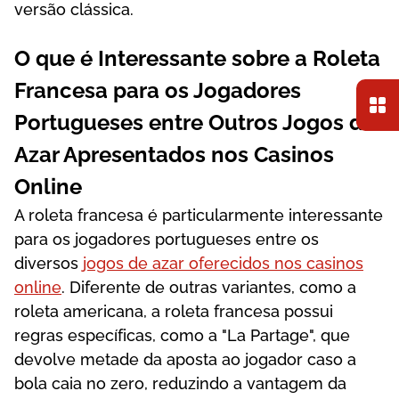
versão clássica.
O que é Interessante sobre a Roleta
Francesa para os Jogadores
Portugueses entre Outros Jogos de
Azar Apresentados nos Casinos
Online
A roleta francesa é particularmente interessante
para os jogadores portugueses entre os
diversos
jogos de azar oferecidos nos casinos
online
. Diferente de outras variantes, como a
roleta americana, a roleta francesa possui
regras específicas, como a "La Partage", que
devolve metade da aposta ao jogador caso a
bola caia no zero, reduzindo a vantagem da