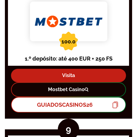
100.0
1.º depósito: até 400 EUR + 250 FS
Visita
Mostbet Casino
GUIADOSCASINOS26