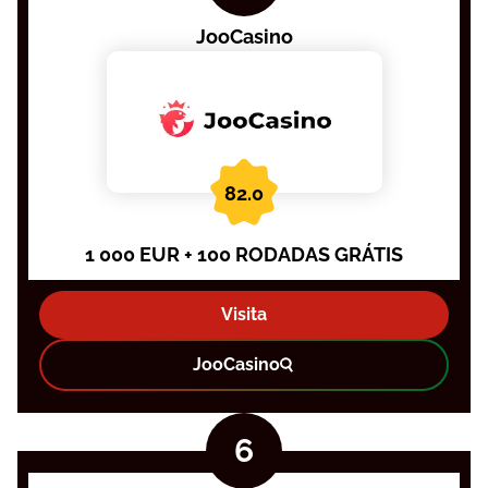
JooCasino
82.0
1 000 EUR + 100 RODADAS GRÁTIS
Visita
JooCasino