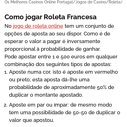
Os Melhores Casinos Online Portugal
Jogos de Casino
Roleta
Ro
O que é Interessante sobre a Roleta Francesa para os
Jogadores Portugueses entre Outros Jogos de Azar
Como jogar Roleta Francesa
Apresentados nos Casinos Online
No
jogo de roleta online
tem um conjunto de
Perguntas mais comuns sobre a Roleta Francês
opções de aposta ao seu dispor. Como é de
online
esperar o valor a pagar é inversamente
Mais páginas sobre a roleta online
proporcional à probabilidade de ganhar.
Pode apostar entre 1 e 500 euros em qualquer
Quer ser o primeiro a saber das nossas actualizações?
combinação dos seguintes tipos de apostas:
Aposte numa cor, isto é aposte em vermelho
ou preto; esta aposta dá-lhe uma
probabilidade de aproximadamente 50% de
duplicar o montante apostado.
Aposte em par ou ímpar: de mesmo modo
tem uma possibilidade de 50-50 de duplicar o
valor que apostou.