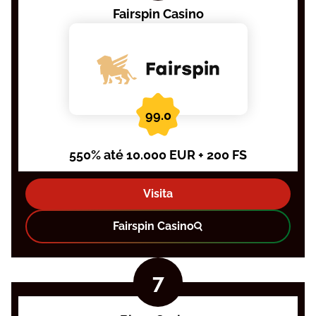
Fairspin Casino
99.0
550% até 10.000 EUR + 200 FS
Visita
Fairspin Casino