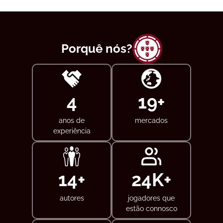
Porquê nós?
5
20
+
anos de
mercados
experiência
15
+
25
K+
autores
jogadores que
estão connosco