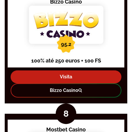
Bizzo Casino
95.2
100% até 250 euros + 100 FS
Visita
Bizzo Casino
Mostbet Casino