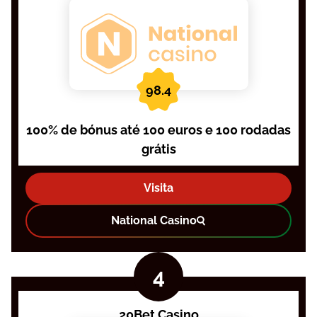
98.4
100% de bónus até 100 euros e 100 rodadas
grátis
Visita
National Casino
20Bet Casino