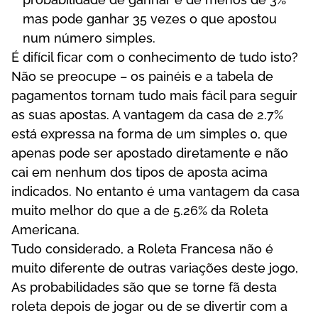
mas pode ganhar 35 vezes o que apostou
num número simples.
É difícil ficar com o conhecimento de tudo isto?
Não se preocupe – os painéis e a tabela de
pagamentos tornam tudo mais fácil para seguir
as suas apostas. A vantagem da casa de 2.7%
está expressa na forma de um simples 0, que
apenas pode ser apostado diretamente e não
cai em nenhum dos tipos de aposta acima
indicados. No entanto é uma vantagem da casa
muito melhor do que a de 5.26% da Roleta
Americana.
Tudo considerado, a Roleta Francesa não é
muito diferente de outras variações deste jogo,
As probabilidades são que se torne fã desta
roleta depois de jogar ou de se divertir com a