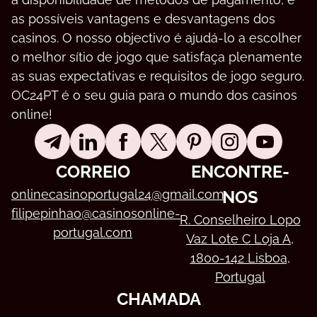
as possíveis vantagens e desvantagens dos
casinos. O nosso objectivo é ajudá-lo a escolher
o melhor sítio de jogo que satisfaça plenamente
as suas expectativas e requisitos de jogo seguro.
OC24PT é o seu guia para o mundo dos casinos
online!
CORREIO
ENCONTRE-
onlinecasinoportugal24@gmail.com
NOS
filipepinhao@casinosonline-
R. Conselheiro Lopo
portugal.com
Vaz Lote C Loja A,
1800-142 Lisboa,
Portugal
CHAMADA