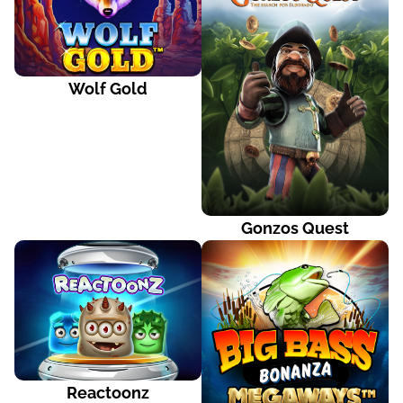
Wolf Gold
Gonzos Quest
Reactoonz