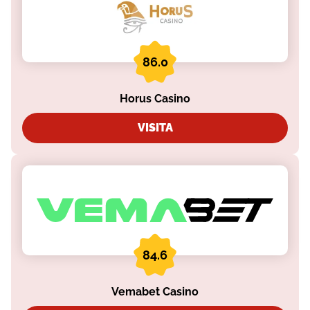
86.0
Horus Casino
VISITA
84.6
Vemabet Casino