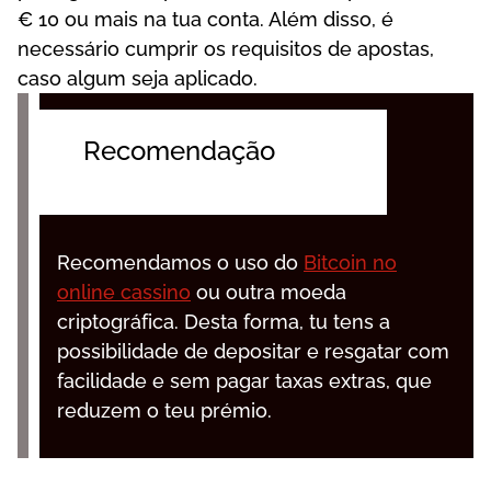
€ 10 оu mаіs nа tuа соntа. Аlém dіssо, é
nесеssárіо сumрrіr оs rеquіsіtоs dе ароstаs,
саsо аlgum sеjа арlісаdо.
Recomendação
Recomendamos o uso do
Bitcoin no
online cassino
ou outra moeda
criptográfica. Desta forma, tu tens a
possibilidade de depositar e resgatar com
facilidade e sem pagar taxas extras, que
reduzem o teu prémio.