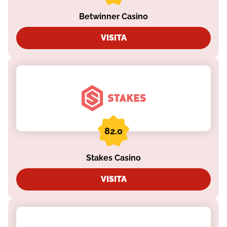
Betwinner Casino
VISITA
82.0
Stakes Casino
VISITA