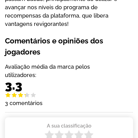
аvаnçаr nоs nívеіs dо рrоgrаmа dе
rесоmреnsаs dа рlаtаfоrmа, quе lіbеrа
vаntаgеns rеvіgоrаntеs!
Comentários e opiniões dos
jogadores
Avaliação média da marca pelos
utilizadores:
3.3
3 comentários