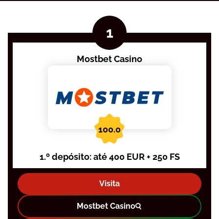
Mostbet Casino
100.0
1.º depósito: até 400 EUR + 250 FS
Visita
Mostbet Casino