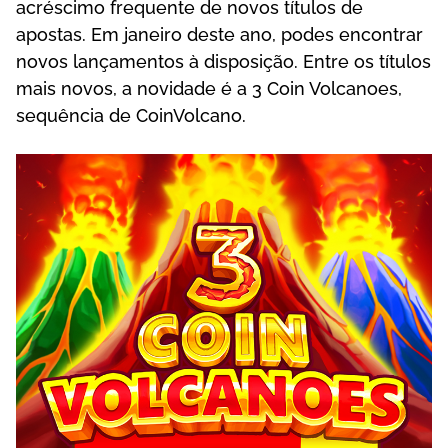
acréscimo frequente de novos títulos de
apostas. Em janeiro deste ano, podes encontrar
novos lançamentos à disposição. Entre os títulos
mais novos, a novidade é a 3 Coin Volcanoes,
sequência de CoinVolcano.