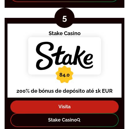
Stake Casino
84.0
200% de bónus de depósito até 1k EUR
Visita
Stake Casino