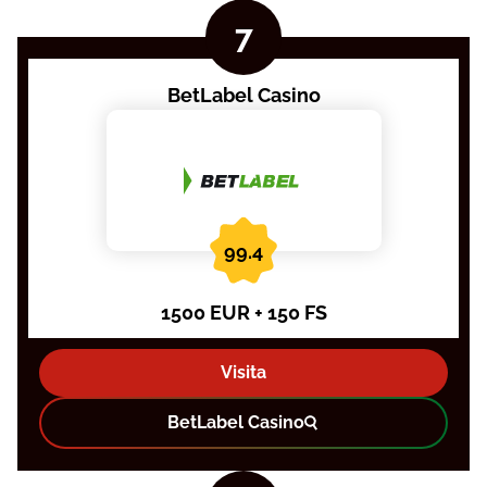
BetLabel Casino
99.4
1500 EUR + 150 FS
Visita
BetLabel Casino