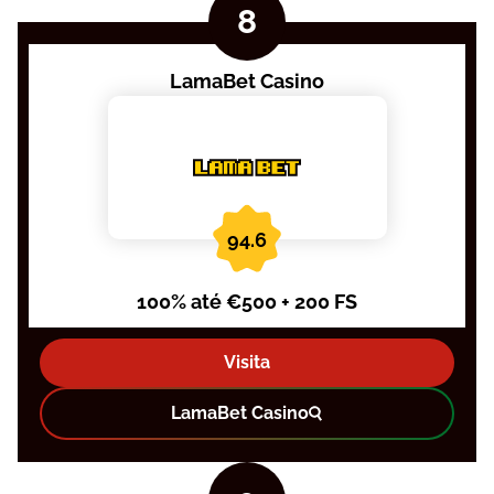
LamaBet Casino
94.6
100% até €500 + 200 FS
Visita
LamaBet Casino