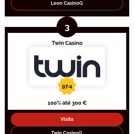
Leon Casino
Twin Casino
97.4
100% até 300 €
Visita
Twin Casino