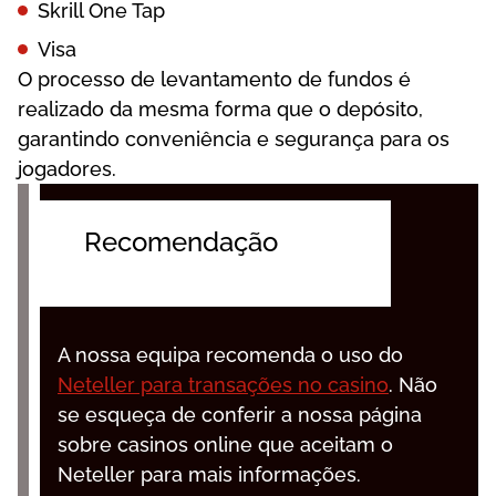
Skrill One Tap
Visa
O processo de levantamento de fundos é
realizado da mesma forma que o depósito,
garantindo conveniência e segurança para os
jogadores.
Recomendação
A nossa equipa recomenda o uso do
Neteller para transações no casino
. Não
se esqueça de conferir a nossa página
sobre casinos online que aceitam o
Neteller para mais informações.