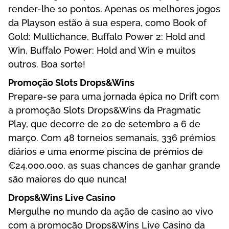
render-lhe 10 pontos. Apenas os melhores jogos
da Playson estão à sua espera, como Book of
Gold: Multichance, Buffalo Power 2: Hold and
Win, Buffalo Power: Hold and Win e muitos
outros. Boa sorte!
Promoção Slots Drops&Wins
Prepare-se para uma jornada épica no Drift com
a promoção Slots Drops&Wins da Pragmatic
Play, que decorre de 20 de setembro a 6 de
março. Com 48 torneios semanais, 336 prémios
diários e uma enorme piscina de prémios de
€24,000,000, as suas chances de ganhar grande
são maiores do que nunca!
Drops&Wins Live Casino
Mergulhe no mundo da ação de casino ao vivo
com a promoção Drops&Wins Live Casino da