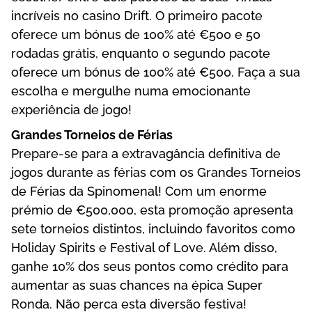
incríveis no casino Drift. O primeiro pacote
oferece um bónus de 100% até €500 e 50
rodadas grátis, enquanto o segundo pacote
oferece um bónus de 100% até €500. Faça a sua
escolha e mergulhe numa emocionante
experiência de jogo!
Grandes Torneios de Férias
Prepare-se para a extravagância definitiva de
jogos durante as férias com os Grandes Torneios
de Férias da Spinomenal! Com um enorme
prémio de €500,000, esta promoção apresenta
sete torneios distintos, incluindo favoritos como
Holiday Spirits e Festival of Love. Além disso,
ganhe 10% dos seus pontos como crédito para
aumentar as suas chances na épica Super
Ronda. Não perca esta diversão festiva!