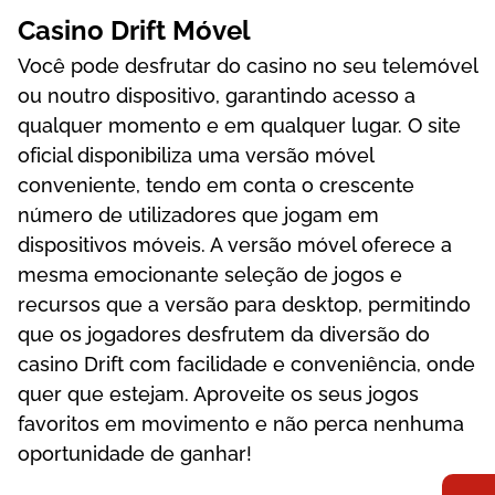
Casino Drift Móvel
Você pode desfrutar do casino no seu telemóvel
ou noutro dispositivo, garantindo acesso a
qualquer momento e em qualquer lugar. O site
oficial disponibiliza uma versão móvel
conveniente, tendo em conta o crescente
número de utilizadores que jogam em
dispositivos móveis. A versão móvel oferece a
mesma emocionante seleção de jogos e
recursos que a versão para desktop, permitindo
que os jogadores desfrutem da diversão do
casino Drift com facilidade e conveniência, onde
quer que estejam. Aproveite os seus jogos
favoritos em movimento e não perca nenhuma
oportunidade de ganhar!