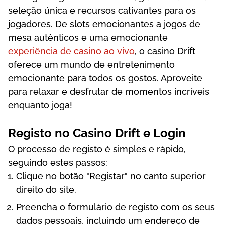
seleção única e recursos cativantes para os
jogadores. De slots emocionantes a jogos de
mesa autênticos e uma emocionante
experiência de casino ao vivo
, o casino Drift
oferece um mundo de entretenimento
emocionante para todos os gostos. Aproveite
para relaxar e desfrutar de momentos incríveis
enquanto joga!
Registo no Casino Drift e Login
O processo de registo é simples e rápido,
seguindo estes passos:
Clique no botão "Registar" no canto superior
direito do site.
Preencha o formulário de registo com os seus
dados pessoais, incluindo um endereço de