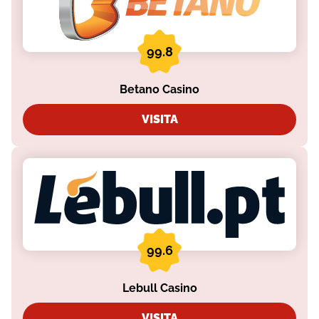
99.8
Betano Casino
VISITA
99.6
Lebull Casino
VISITA