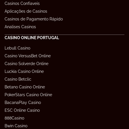
Casinos Confiaveis
Aplicações de Casinos
Casinos de Pagamento Rápido
Analises Casinos
CASINO ONLINE PORTUGAL
Lebull Casino
Casino VersusBet Online
Casino Solverde Online
Luckia Casino Online
Casino Betclic
Betano Casino Online
PokerStars Casino Online
BacanaPlay Casino
ESC Online Casino
888Casino
Bwin Casino