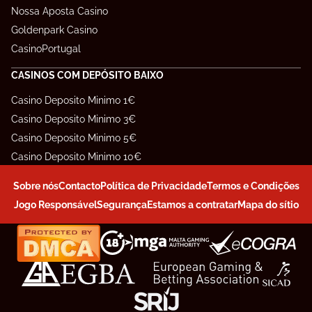
Nossa Aposta Casino
Goldenpark Casino
CasinoPortugal
CASINOS COM DEPÓSITO BAIXO
Casino Deposito Minimo 1€
Casino Deposito Minimo 3€
Casino Deposito Minimo 5€
Casino Deposito Minimo 10€
Sobre nós
Contacto
Política de Privacidade
Termos e Condições
Jogo Responsável
Segurança
Estamos a contratar
Mapa do sítio