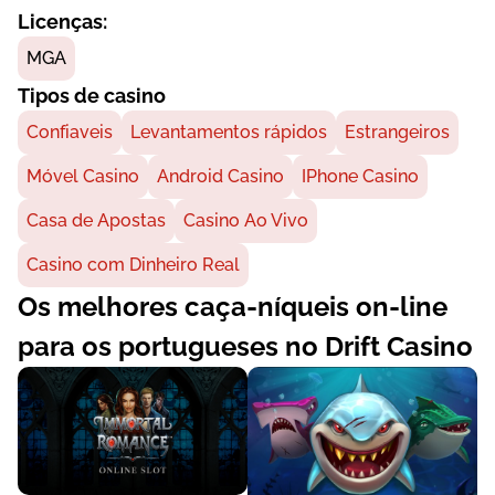
Licenças:
MGA
Tipos de casino
Confiaveis
Levantamentos rápidos
Estrangeiros
Móvel Casino
Android Casino
IPhone Casino
Casa de Apostas
Casino Ao Vivo
Casino com Dinheiro Real
Os melhores caça-níqueis on-line
para os portugueses no Drift Casino