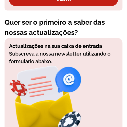
Quer ser o primeiro a saber das
nossas actualizações?
Actualizações na sua caixa de entrada
Subscreva a nossa newsletter utilizando o
formulário abaixo.