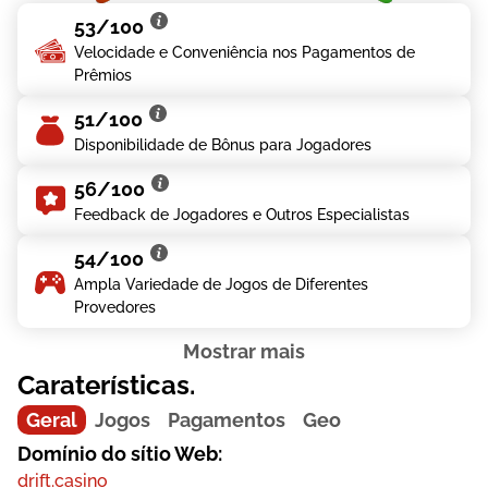
53/100
Velocidade e Conveniência nos Pagamentos de
Prêmios
51/100
Disponibilidade de Bônus para Jogadores
56/100
Feedback de Jogadores e Outros Especialistas
54/100
Ampla Variedade de Jogos de Diferentes
Provedores
Mostrar mais
Caraterísticas.
Geral
Jogos
Pagamentos
Geo
Domínio do sítio Web:
drift.casino