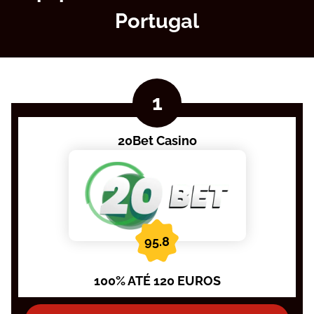
Portugal
20Bet Casino
95.8
100% ATÉ 120 EUROS