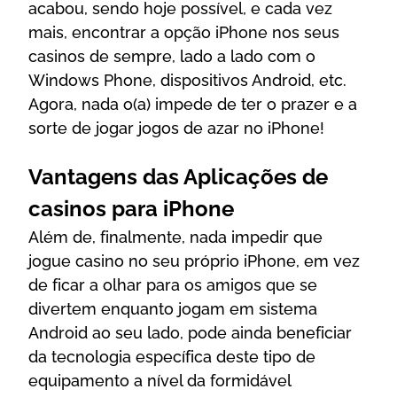
acabou, sendo hoje possível, e cada vez
mais, encontrar a opção iPhone nos seus
casinos de sempre, lado a lado com o
Windows Phone, dispositivos Android, etc.
Agora, nada o(a) impede de ter o prazer e a
sorte de jogar jogos de azar no iPhone!
Vantagens das Aplicações de
casinos para iPhone
Além de, finalmente, nada impedir que
jogue casino no seu próprio iPhone, em vez
de ficar a olhar para os amigos que se
divertem enquanto jogam em sistema
Android ao seu lado, pode ainda beneficiar
da tecnologia específica deste tipo de
equipamento a nível da formidável