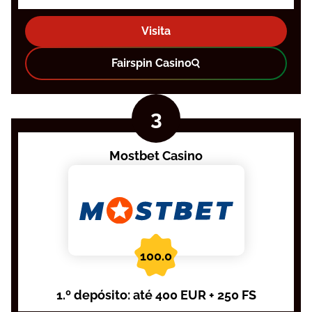
Visita
Fairspin Casino
Mostbet Casino
100.0
1.º depósito: até 400 EUR + 250 FS