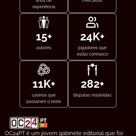
anos de
mercados
experiência
15
+
25
K+
autores
jogadores que
estão connosco
12
K+
300
+
casinos que
disputas resolvidas
passaram o teste
OC24PT é um jovem gabinete editorial que foi