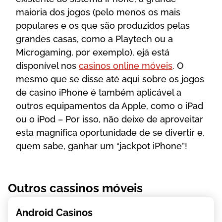
maioria dos jogos (pelo menos os mais
populares e os que são produzidos pelas
grandes casas, como a Playtech ou a
Microgaming, por exemplo), ejá está
disponível nos
casinos online móveis
. O
mesmo que se disse até aqui sobre os jogos
de casino iPhone é também aplicável a
outros equipamentos da Apple, como o iPad
ou o iPod – Por isso, não deixe de aproveitar
esta magnifica oportunidade de se divertir e,
quem sabe, ganhar um “jackpot iPhone”!
Outros cassinos móveis
Android Casinos