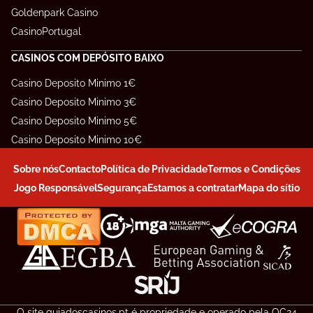
Goldenpark Casino
CasinoPortugal
CASINOS COM DEPÓSITO BAIXO
Casino Deposito Minimo 1€
Casino Deposito Minimo 3€
Casino Deposito Minimo 5€
Casino Deposito Minimo 10€
Sobre nós
Contacto
Política de Privacidade
Termos e Condições
Jogo Responsável
Segurança
Estamos a contratar
Mapa do sítio
O site guiadoscasinos.pt é propriedade e operado pela OC24