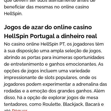
que devem ser lidos atentamente antes de
beneficiar das mesmas no online casino
HellSpin.
Jogos de azar do online casino
HellSpin Portugal a dinheiro real
No casino online HellSpin PT, os jogadores têm
à sua disposição uma ampla seleção de jogos,
abrindo as portas para inúmeras oportunidades
de entretenimento e ganhos emocionantes. As
opções de jogos incluem uma variedade
impressionante de slots populares, onde os
jogadores podem experimentar a adrenalina das
rodadas e a emoção dos grandes ganhos. Além
disso, há a opção de explorar jogos de mesa
tentadores, como Roulette, Blackjack, Bacará e
até
Póquer
.