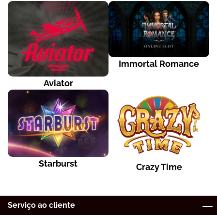
Immortal Romance
Aviator
Starburst
Crazy Time
Serviço ao cliente