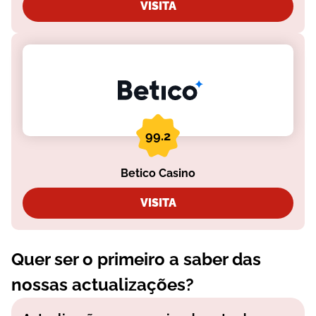
VISITA
99.2
Betico Casino
VISITA
Quer ser o primeiro a saber das
nossas actualizações?