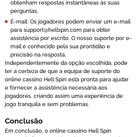
obtenham respostas instantâneas às suas
perguntas.
E-mail: Os jogadores podem enviar um e-mail
para support@hellspin.com para obter
assistência por escrito. O nosso suporte por e-
mail é conhecido pela sua prontidão e
precisão na resposta.
Independentemente da opção escolhida, pode
ter a certeza de que a equipa de suporte do
online cassino Hell Spin está pronta para ajudar
e fornecer a assistência necessária aos
jogadores, criando assim uma experiência de
jogo tranquila e sem problemas.
Conclusão
Em conclusão, o online cassino Hell Spin