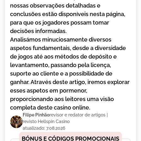
nossas observações detalhadas e
conclusões estão disponíveis nesta página,
para que os jogadores possam tomar
decisões informadas.
Analisámos minuciosamente diversos
aspetos fundamentais, desde a diversidade
de jogos até aos métodos de depósito e
levantamento, passando pela licença,
suporte ao cliente e a possibilidade de
ganhar. Através deste artigo, iremos explorar
esses aspetos em pormenor,
proporcionando aos leitores uma visão
completa deste casino online.
Filipe Pinhão
revisor e redator de artigos |
revisto Hellspin Casino
atualizado: 7.08.2026