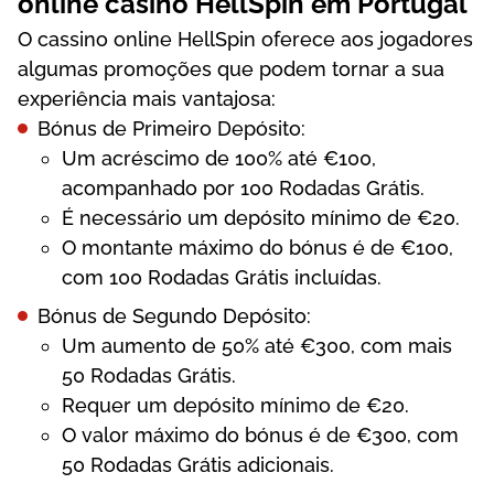
online casino HellSpin em Portugal
O cassino online HellSpin oferece aos jogadores
algumas promoções que podem tornar a sua
experiência mais vantajosa:
Bónus de Primeiro Depósito:
Um acréscimo de 100% até €100,
acompanhado por 100 Rodadas Grátis.
É necessário um depósito mínimo de €20.
O montante máximo do bónus é de €100,
com 100 Rodadas Grátis incluídas.
Bónus de Segundo Depósito:
Um aumento de 50% até €300, com mais
50 Rodadas Grátis.
Requer um depósito mínimo de €20.
O valor máximo do bónus é de €300, com
50 Rodadas Grátis adicionais.