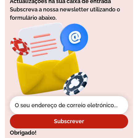
Actualizações na sua caixa de entrada
Subscreva a nossa newsletter utilizando o
formulário abaixo.
Subscrever
Obrigado!