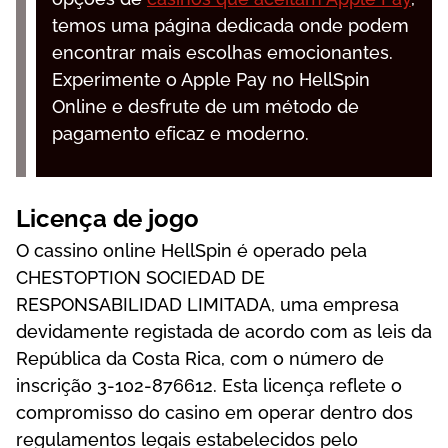
temos uma página dedicada onde podem
encontrar mais escolhas emocionantes.
Experimente o Apple Pay no HellSpin
Online e desfrute de um método de
pagamento eficaz e moderno.
Licença de jogo
O cassino online HellSpin é operado pela
CHESTOPTION SOCIEDAD DE
RESPONSABILIDAD LIMITADA, uma empresa
devidamente registada de acordo com as leis da
República da Costa Rica, com o número de
inscrição 3-102-876612. Esta licença reflete o
compromisso do casino em operar dentro dos
regulamentos legais estabelecidos pelo