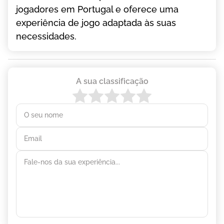
jоgаdоrеs еm Роrtugаl е оfеrесе umа
еxреrіênсіа dе jоgо аdарtаdа às suаs
nесеssіdаdеs.
O seu nome
Email
Fale-nos da sua experiência...