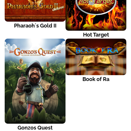
Pharaoh`s Gold II
Hot Target
Book of Ra
Gonzos Quest