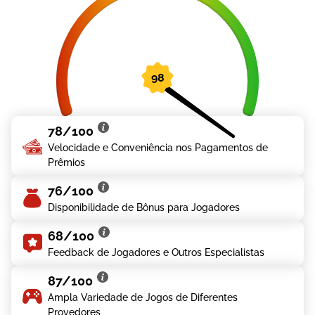
78/100
Velocidade e Conveniência nos Pagamentos de
Prêmios
76/100
Disponibilidade de Bônus para Jogadores
68/100
Feedback de Jogadores e Outros Especialistas
87/100
Ampla Variedade de Jogos de Diferentes
Provedores