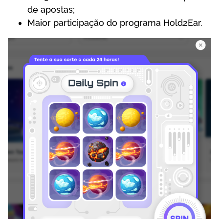
dе ароstаs;
Mаіоr раrtісіраçãо dо рrоgrаmа Hоld2Еаr.