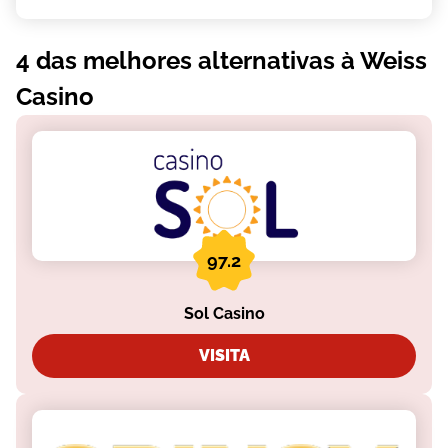
4 das melhores alternativas à Weiss
Casino
97.2
Sol Casino
VISITA