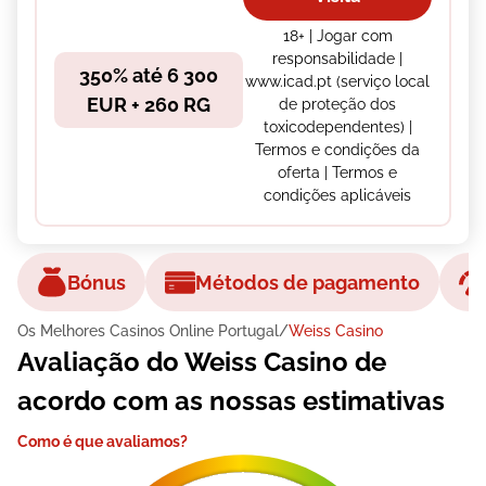
18+ | Jogar com
responsabilidade |
350% até 6 300
www.icad.pt (serviço local
EUR + 260 RG
de proteção dos
toxicodependentes) |
Termos e condições da
oferta | Termos e
condições aplicáveis
Bónus
Métodos de pagamento
Os Melhores Casinos Online Portugal
Weiss Casino
Avaliação do Weiss Casino de
acordo com as nossas estimativas