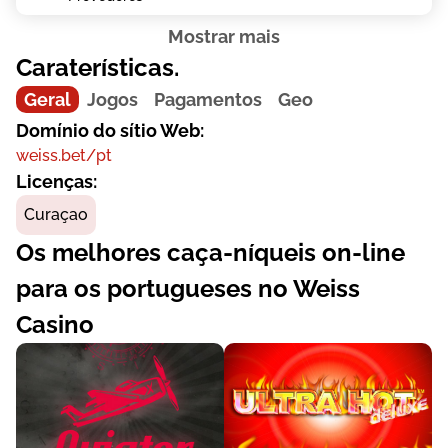
Mostrar mais
Caraterísticas.
Geral
Jogos
Pagamentos
Geo
Domínio do sítio Web:
weiss.bet/pt
Licenças:
Curaçao
Os melhores caça-níqueis on-line
para os portugueses no Weiss
Casino