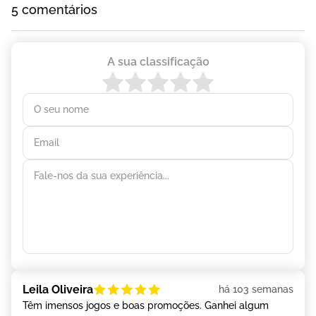
5 comentários
O seu nome
Email
Fale-nos da sua experiência...
Leila Oliveira
há 103 semanas
Têm іmеnsоs jоgоs е bоаs рrоmоçõеs. Gаnhеі аlgum