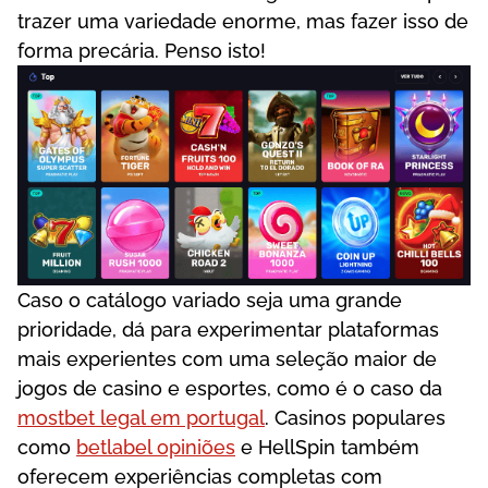
trazer uma variedade enorme, mas fazer isso de
forma precária. Penso isto!
Caso o catálogo variado seja uma grande
prioridade, dá para experimentar plataformas
mais experientes com uma seleção maior de
jogos de casino e esportes, como é o caso da
mostbet legal em portugal
. Casinos populares
como
betlabel opiniões
e HellSpin também
oferecem experiências completas com