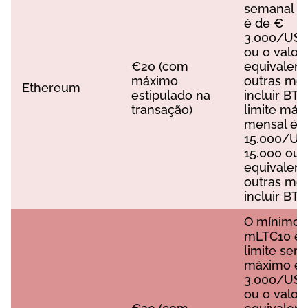
semanal 
é de €
3.000/US$
ou o valor
€20 (com
equivalen
máximo
outras moe
Ethereum
estipulado na
incluir BTC
transação)
limite máx
mensal é 
15.000/US
15.000 ou 
equivalen
outras moe
incluir BTC
O mínimo 
mLTC10 e 
limite sem
máximo é 
3.000/US$
ou o valor