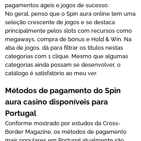
pagamentos ágeis e jogos de sucesso.
No geral, penso que o Spin aura online tem uma
seleção crescente de jogos e se destaca
principalmente pelos slots com recursos como
megaways, compra de bónus e Hold & Win. Na
aba de jogos, dá para filtrar os títulos nestas
categorias com 1 clique. Mesmo que algumas
categorias ainda possam se desenvolver, o
catálogo é satisfatório ao meu ver.
Métodos de pagamento do Spin
aura casino disponíveis para
Portugal
Conforme mostrado por estudos da Cross-
Border Magazine, os métodos de pagamento
mais populares em Portugal atualmente são