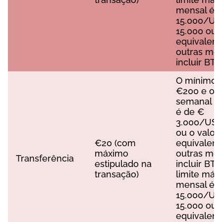
mensal é 
15.000/US
15.000 ou 
equivalen
outras moe
incluir BTC
O mínimo 
€200 e o l
semanal 
é de €
3.000/US$
ou o valor
€20 (com
equivalen
máximo
outras moe
Transferência
estipulado na
incluir BTC
transação)
limite máx
mensal é 
15.000/US
15.000 ou 
equivalen