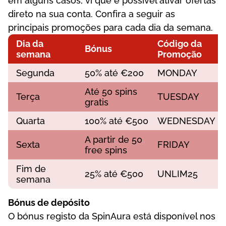
em alguns casos, vi que é possível ativar ofertas
direto na sua conta. Confira a seguir as
principais promoções para cada dia da semana.
Dia da
Código da
Bónus
semana
Promoção
Segunda
50% até €200
MONDAY
Até 50 spins
Terça
TUESDAY
gratis
Quarta
100% até €500
WEDNESDAY
A partir de 50
Sexta
FRIDAY
free spins
Fim de
25% até €500
UNLIM25
semana
Bónus de depósito
O bónus registo da SpinAura está disponível nos