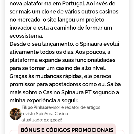
nova plataforma em Portugal. Ao invés de
ser mais um clone de vários outros casinos
no mercado, o site lançou um projeto
inovador e está a caminho de formar um
ecossistema.
Desde o seu lançamento, o Spinaura evolui
ativamente todos os dias. Aos poucos, a
plataforma expande suas funcionalidades
para se tornar um casino de alto nível.
Graças às mudanças rápidas, ele parece
promissor para apostadores como eu. Saiba
mais sobre o Casino Spinaura PT segundo a
minha experiência a seguir.
Filipe Pinhão
revisor e redator de artigos |
revisto SpinAura Casino
atualizado: 2.03.2026