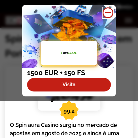
Divulgação de afiliados
SpinAura Online Casino em
Portugal
1500 EUR + 150 FS
Visita
99.2
O Spin aura Casino surgiu no mercado de
apostas em agosto de 2025 e ainda é uma