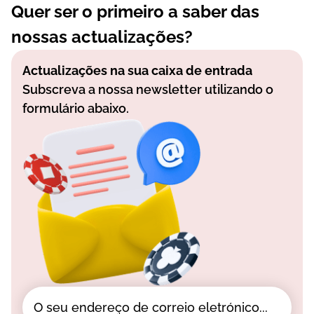
Quer ser o primeiro a saber das
nossas actualizações?
Actualizações na sua caixa de entrada
Subscreva a nossa newsletter utilizando o
formulário abaixo.