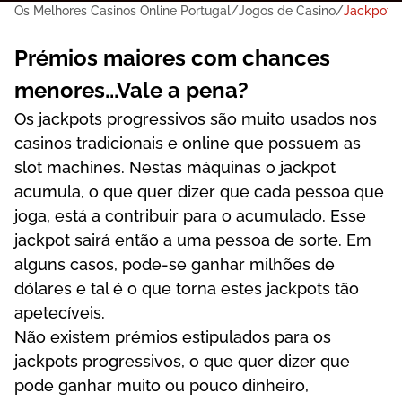
Os Melhores Casinos Online Portugal
Jogos de Casino
Jackpot P
A Origem dos Jackpots Progressivos
Prémios maiores com chances
FAQ para Jackpot Progressivos em Casinos Online em
Português
menores...Vale a pena?
Outros jogos de cassino
Os jackpots progressivos são muito usados nos
casinos tradicionais e online que possuem as
Quer ser o primeiro a saber das nossas actualizações?
slot machines. Nestas máquinas o jackpot
acumula, o que quer dizer que cada pessoa que
joga, está a contribuir para o acumulado. Esse
jackpot sairá então a uma pessoa de sorte. Em
alguns casos, pode-se ganhar milhões de
dólares e tal é o que torna estes jackpots tão
apetecíveis.
Não existem prémios estipulados para os
jackpots progressivos, o que quer dizer que
pode ganhar muito ou pouco dinheiro,