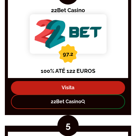
22Bet Casino
97.2
100% ATÉ 122 EUROS
Visita
22Bet Casino