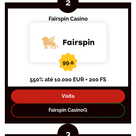
Fairspin Casino
99.0
550% até 10.000 EUR + 200 FS
Visita
Fairspin Casino