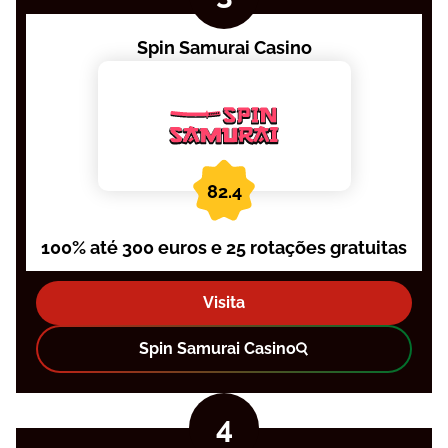
Spin Samurai Casino
82.4
100% até 300 euros e 25 rotações gratuitas
Visita
Spin Samurai Casino