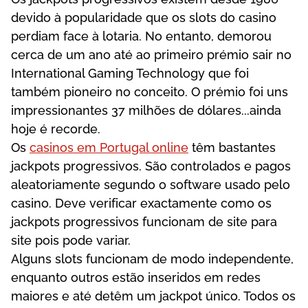
devido à popularidade que os slots do casino
perdiam face à lotaria. No entanto, demorou
cerca de um ano até ao primeiro prémio sair no
International Gaming Technology que foi
também pioneiro no conceito. O prémio foi uns
impressionantes 37 milhões de dólares...ainda
hoje é recorde.
Os
casinos em Portugal online
têm bastantes
jackpots progressivos. São controlados e pagos
aleatoriamente segundo o software usado pelo
casino. Deve verificar exactamente como os
jackpots progressivos funcionam de site para
site pois pode variar.
Alguns slots funcionam de modo independente,
enquanto outros estão inseridos em redes
maiores e até detêm um jackpot único. Todos os