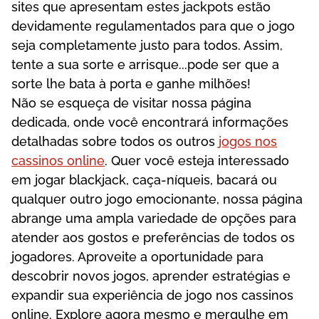
sites que apresentam estes jackpots estão
devidamente regulamentados para que o jogo
seja completamente justo para todos. Assim,
tente a sua sorte e arrisque...pode ser que a
sorte lhe bata à porta e ganhe milhões!
Não se esqueça de visitar nossa página
dedicada, onde você encontrará informações
detalhadas sobre todos os outros
jogos nos
cassinos online
. Quer você esteja interessado
em jogar blackjack, caça-níqueis, bacará ou
qualquer outro jogo emocionante, nossa página
abrange uma ampla variedade de opções para
atender aos gostos e preferências de todos os
jogadores. Aproveite a oportunidade para
descobrir novos jogos, aprender estratégias e
expandir sua experiência de jogo nos cassinos
online. Explore agora mesmo e mergulhe em