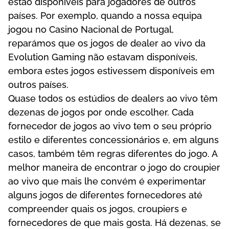
estão disponíveis para jogadores de outros
países. Por exemplo, quando a nossa equipa
jogou no Casino Nacional de Portugal,
reparámos que os jogos de dealer ao vivo da
Evolution Gaming não estavam disponíveis,
embora estes jogos estivessem disponíveis em
outros países.
Quase todos os estúdios de dealers ao vivo têm
dezenas de jogos por onde escolher. Cada
fornecedor de jogos ao vivo tem o seu próprio
estilo e diferentes concessionários e, em alguns
casos, também têm regras diferentes do jogo. A
melhor maneira de encontrar o jogo do croupier
ao vivo que mais lhe convém é experimentar
alguns jogos de diferentes fornecedores até
compreender quais os jogos, croupiers e
fornecedores de que mais gosta. Há dezenas, se