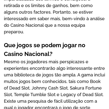
retirada e os limites de ganhos, bem como
alguns outros factores. Portanto, se estiver
interessado em saber mais, bem-vindo à análise
do Casino Nacional que a nossa equipa
preparou.
Que jogos se podem jogar no
Casino Nacional?
Mesmo os jogadores mais perspicazes e
experientes encontrarão algo interessante entre
uma biblioteca de jogos tão ampla. A gama inclui
muitos jogos bem conhecidos, tais como Book
of Dead Slot, Johnny Cash Slot, Sakura Fortune
Slot, Temple Tumble Slot e Legacy of Dead Slot.
Existe uma pesquisa de fácil utilização com a
qual o jogador encontrará o jogo de sorte