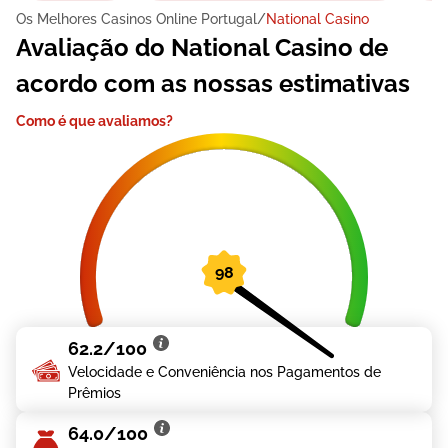
Os Melhores Casinos Online Portugal
National Casino
Avaliação do National Casino de
acordo com as nossas estimativas
62.2/100
Velocidade e Conveniência nos Pagamentos de
Prêmios
64.0/100