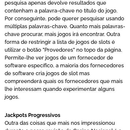
pesquisa apenas devolve resultados que
contenham a palavra-chave no título do jogo.
Por conseguinte, pode querer pesquisar usando
múltiplas palavras-chave. Quanto mais palavras-
chave procurar, mais jogos irá encontrar. Outra
forma de restringir a lista de jogos de slots é
utilizar o botão "Provedores" no topo da página.
Permite-lhe ver jogos de um fornecedor de
software específico, a maioria dos fornecedores
de software cria jogos de slot mas
compreenderá quais os fornecedores que mais
lhe interessam quando experimentar alguns
jogos.
Jackpots Progressivos
Outra das coisas que mais nos impressionou