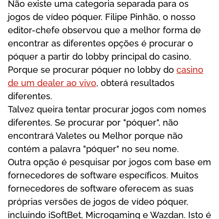
Não existe uma categoria separada para os
jogos de vídeo póquer. Filipe Pinhão, o nosso
editor-chefe observou que a melhor forma de
encontrar as diferentes opções é procurar o
póquer a partir do lobby principal do casino.
Porque se procurar póquer no lobby do
casino
de um dealer ao vivo
, obterá resultados
diferentes.
Talvez queira tentar procurar jogos com nomes
diferentes. Se procurar por "póquer", não
encontrará Valetes ou Melhor porque não
contém a palavra "póquer" no seu nome.
Outra opção é pesquisar por jogos com base em
fornecedores de software específicos. Muitos
fornecedores de software oferecem as suas
próprias versões de jogos de vídeo póquer,
incluindo iSoftBet, Microgaming e Wazdan. Isto é