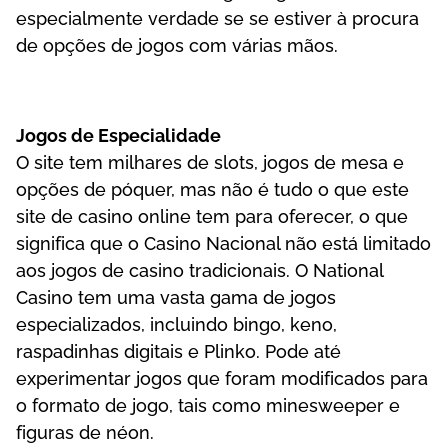
especialmente verdade se se estiver à procura
de opções de jogos com várias mãos.
Jogos de Especialidade
O site tem milhares de slots, jogos de mesa e
opções de póquer, mas não é tudo o que este
site de casino online tem para oferecer, o que
significa que o Casino Nacional não está limitado
aos jogos de casino tradicionais. O National
Casino tem uma vasta gama de jogos
especializados, incluindo bingo, keno,
raspadinhas digitais e Plinko. Pode até
experimentar jogos que foram modificados para
o formato de jogo, tais como minesweeper e
figuras de néon.