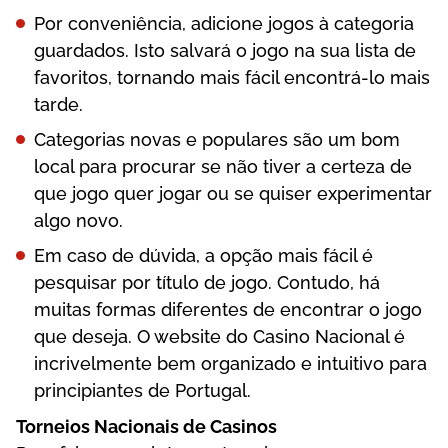
Por conveniência, adicione jogos à categoria
guardados. Isto salvará o jogo na sua lista de
favoritos, tornando mais fácil encontrá-lo mais
tarde.
Categorias novas e populares são um bom
local para procurar se não tiver a certeza de
que jogo quer jogar ou se quiser experimentar
algo novo.
Em caso de dúvida, a opção mais fácil é
pesquisar por título de jogo. Contudo, há
muitas formas diferentes de encontrar o jogo
que deseja. O website do Casino Nacional é
incrivelmente bem organizado e intuitivo para
principiantes de Portugal.
Torneios Nacionais de Casinos