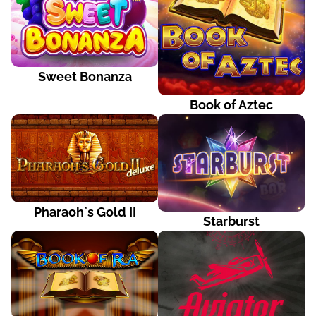
Sweet Bonanza
Book of Aztec
Pharaoh`s Gold II
Starburst