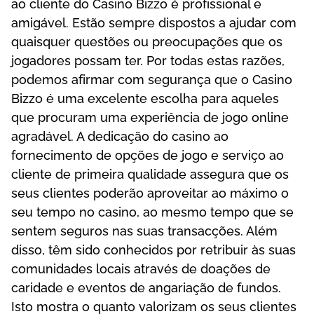
ao cliente do Casino Bizzo é profissional e
amigável. Estão sempre dispostos a ajudar com
quaisquer questões ou preocupações que os
jogadores possam ter. Por todas estas razões,
podemos afirmar com segurança que o Casino
Bizzo é uma excelente escolha para aqueles
que procuram uma experiência de jogo online
agradável. A dedicação do casino ao
fornecimento de opções de jogo e serviço ao
cliente de primeira qualidade assegura que os
seus clientes poderão aproveitar ao máximo o
seu tempo no casino, ao mesmo tempo que se
sentem seguros nas suas transacções. Além
disso, têm sido conhecidos por retribuir às suas
comunidades locais através de doações de
caridade e eventos de angariação de fundos.
Isto mostra o quanto valorizam os seus clientes