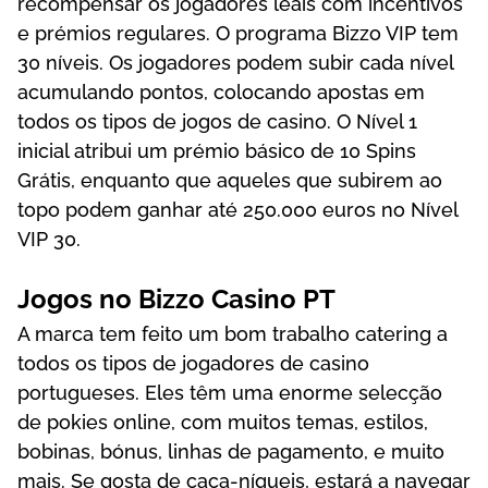
recompensar os jogadores leais com incentivos
e prémios regulares. O programa Bizzo VIP tem
30 níveis. Os jogadores podem subir cada nível
acumulando pontos, colocando apostas em
todos os tipos de jogos de casino. O Nível 1
inicial atribui um prémio básico de 10 Spins
Grátis, enquanto que aqueles que subirem ao
topo podem ganhar até 250.000 euros no Nível
VIP 30.
Jogos no Bizzo Casino PT
A marca tem feito um bom trabalho catering a
todos os tipos de jogadores de casino
portugueses. Eles têm uma enorme selecção
de pokies online, com muitos temas, estilos,
bobinas, bónus, linhas de pagamento, e muito
mais. Se gosta de caça-níqueis, estará a navegar