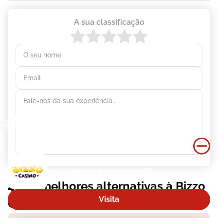
O seu nome
Email
Fale-nos da sua experiência...
Ao continuar a utilizar o sítio, o utilizador concorda com a utilização de cookies em conformidade com o nosso sítio Web.
100% até 250 euros + 100 FS
4 das melhores alternativas à Bizzo
Visita
Casino