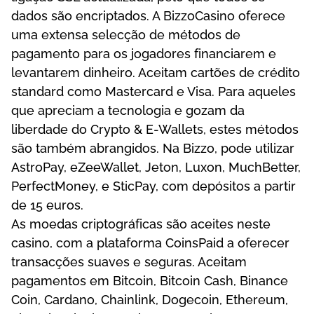
dados são encriptados. A BizzoCasino oferece
uma extensa selecção de métodos de
pagamento para os jogadores financiarem e
levantarem dinheiro. Aceitam cartões de crédito
standard como Mastercard e Visa. Para aqueles
que apreciam a tecnologia e gozam da
liberdade do Crypto & E-Wallets, estes métodos
são também abrangidos. Na Bizzo, pode utilizar
AstroPay, eZeeWallet, Jeton, Luxon, MuchBetter,
PerfectMoney, e SticPay, com depósitos a partir
de 15 euros.
As moedas criptográficas são aceites neste
casino, com a plataforma CoinsPaid a oferecer
transacções suaves e seguras. Aceitam
pagamentos em Bitcoin, Bitcoin Cash, Binance
Coin, Cardano, Chainlink, Dogecoin, Ethereum,