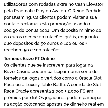
utilizadores com rodadas extra no Cash Elevator
pela Pragmatic Play ou Avalon: O Reino Perdido
por BGaming. Os clientes podem visitar a sua
conta e reclamar esta promoção usando o
código de bónus 2024. Um depósito mínimo de
20 euros recebe 20 rotações grátis, enquanto
que depósitos de 50 euros e 100 euros +
recebem 50 e 100 rotações.
Torneios Bizzo PT Online
Os clientes que se inscrevem para jogar na
Bizzo-Casino podem participar numa série de
torneios de jogos divertidos como a Oracle Slot
Race ou a Luxury Table Battle. A corrida de Slot
Race Oracle apresenta 2.000 + 2.000 FS em
prémios por dia! Os jogadores podem participar
na acção colocando apostas de dinheiro real em