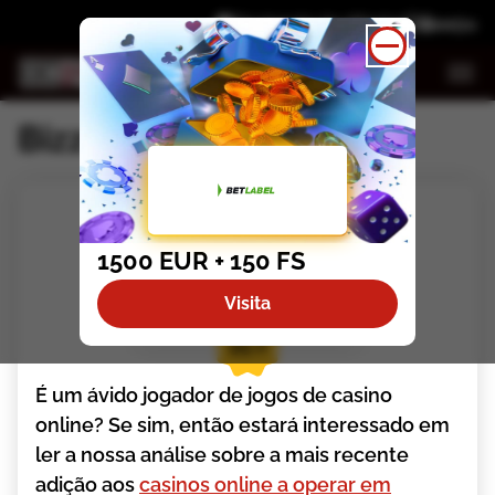
Divulgação de afiliados
Bizzo Casino PT
1500 EUR + 150 FS
Visita
95.2
É um ávido jogador de jogos de casino
online? Se sim, então estará interessado em
ler a nossa análise sobre a mais recente
adição aos
casinos online a operar em