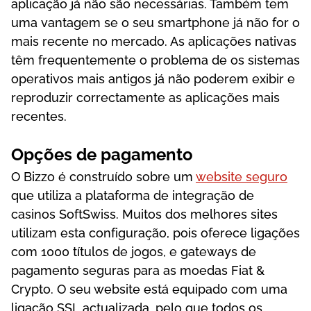
aplicação já não são necessárias. Também tem
uma vantagem se o seu smartphone já não for o
mais recente no mercado. As aplicações nativas
têm frequentemente o problema de os sistemas
operativos mais antigos já não poderem exibir e
reproduzir correctamente as aplicações mais
recentes.
Opções de pagamento
O Bizzo é construído sobre um
website seguro
que utiliza a plataforma de integração de
casinos SoftSwiss. Muitos dos melhores sites
utilizam esta configuração, pois oferece ligações
com 1000 títulos de jogos, e gateways de
pagamento seguras para as moedas Fiat &
Crypto. O seu website está equipado com uma
ligação SSL actualizada, pelo que todos os