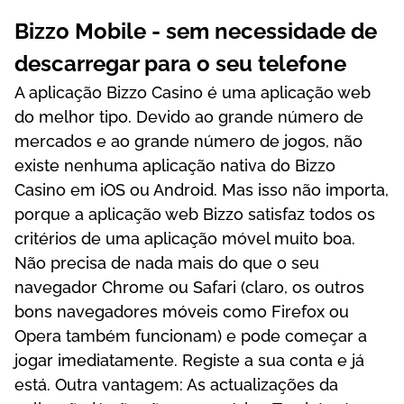
Bizzo Mobile - sem necessidade de
descarregar para o seu telefone
A aplicação Bizzo Casino é uma aplicação web
do melhor tipo. Devido ao grande número de
mercados e ao grande número de jogos, não
existe nenhuma aplicação nativa do Bizzo
Casino em iOS ou Android. Mas isso não importa,
porque a aplicação web Bizzo satisfaz todos os
critérios de uma aplicação móvel muito boa.
Não precisa de nada mais do que o seu
navegador Chrome ou Safari (claro, os outros
bons navegadores móveis como Firefox ou
Opera também funcionam) e pode começar a
jogar imediatamente. Registe a sua conta e já
está. Outra vantagem: As actualizações da