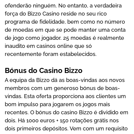
ofenderão ninguém. No entanto, a verdadeira
força do Bizzo Casino reside no seu rico
programa de fidelidade, bem como no número
de moedas em que se pode manter uma conta
de jogo como jogador. 25 moedas é realmente
inaudito em casinos online que só
recentemente foram estabelecidos.
Bónus do Casino Bizzo
A equipa da Bizzo dá as boas-vindas aos novos
membros com um generoso bónus de boas-
vindas. Esta oferta proporciona aos clientes um
bom impulso para jogarem os jogos mais
recentes. O bónus do casino Bizzo é dividido em
dois. Há 1000 euros + 150 rotações grátis nos
dois primeiros depósitos. Vem com um requisito