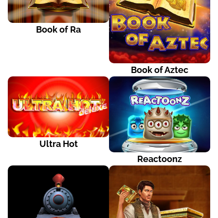
Book of Ra
Book of Aztec
Ultra Hot
Reactoonz