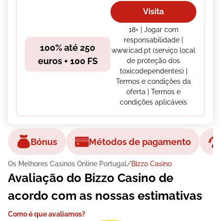
Visita
18+ | Jogar com
responsabilidade |
100% até 250
www.icad.pt (serviço local
euros + 100 FS
de proteção dos
toxicodependentes) |
Termos e condições da
oferta | Termos e
condições aplicáveis
Bónus
Métodos de pagamento
Os Melhores Casinos Online Portugal
Bizzo Casino
Avaliação do Bizzo Casino de
acordo com as nossas estimativas