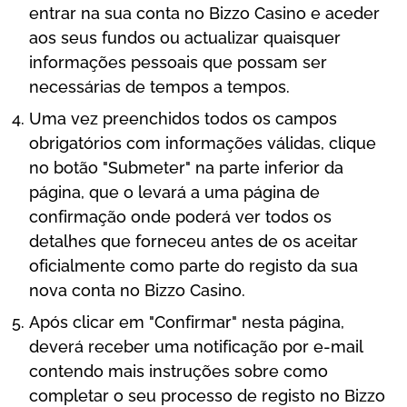
entrar na sua conta no Bizzo Casino e aceder
aos seus fundos ou actualizar quaisquer
informações pessoais que possam ser
necessárias de tempos a tempos.
Uma vez preenchidos todos os campos
obrigatórios com informações válidas, clique
no botão "Submeter" na parte inferior da
página, que o levará a uma página de
confirmação onde poderá ver todos os
detalhes que forneceu antes de os aceitar
oficialmente como parte do registo da sua
nova conta no Bizzo Casino.
Após clicar em "Confirmar" nesta página,
deverá receber uma notificação por e-mail
contendo mais instruções sobre como
completar o seu processo de registo no Bizzo