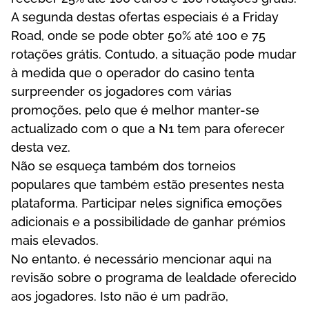
A segunda destas ofertas especiais é a Friday
Road, onde se pode obter 50% até 100 e 75
rotações grátis. Contudo, a situação pode mudar
à medida que o operador do casino tenta
surpreender os jogadores com várias
promoções, pelo que é melhor manter-se
actualizado com o que a N1 tem para oferecer
desta vez.
Não se esqueça também dos torneios
populares que também estão presentes nesta
plataforma. Participar neles significa emoções
adicionais e a possibilidade de ganhar prémios
mais elevados.
No entanto, é necessário mencionar aqui na
revisão sobre o programa de lealdade oferecido
aos jogadores. Isto não é um padrão,