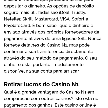
depositar o dinheiro. As opções de depósito
seguro mais utilizadas são iDeal, Trustly,
Neteller, Skrill, Mastercard, VISA, Sofort e
PaySafeCard. É bom saber que o dinheiro é
enviado através dos próprios fornecedores de
pagamento através de uma ligação SSL. Nunca
fornece detalhes do Casino N1, mas pode
confirmar a sua transferência directamente
através do seu método de pagamento. O seu
dinheiro está, portanto, imediatamente
disponível na sua conta para arriscar.
Retirar lucros do Casino N1
Qual é a grande vantagem do Casino N1 em
comparação com outros casinos? Isto está no
pagamento dos ganhos. Este casino online é