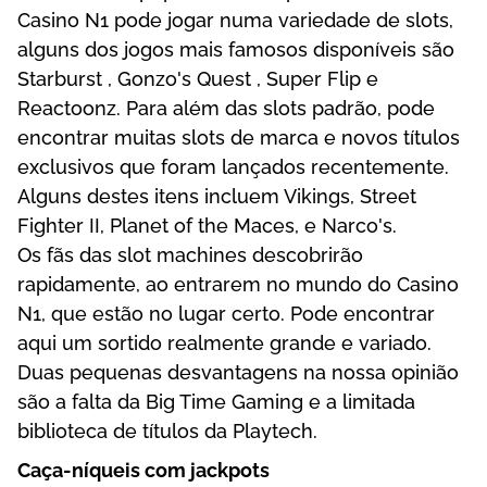
Casino N1 pode jogar numa variedade de slots,
alguns dos jogos mais famosos disponíveis são
Starburst , Gonzo's Quest , Super Flip e
Reactoonz. Para além das slots padrão, pode
encontrar muitas slots de marca e novos títulos
exclusivos que foram lançados recentemente.
Alguns destes itens incluem Vikings, Street
Fighter II, Planet of the Maces, e Narco's.
Os fãs das slot machines descobrirão
rapidamente, ao entrarem no mundo do Casino
N1, que estão no lugar certo. Pode encontrar
aqui um sortido realmente grande e variado.
Duas pequenas desvantagens na nossa opinião
são a falta da Big Time Gaming e a limitada
biblioteca de títulos da Playtech.
Caça-níqueis com jackpots