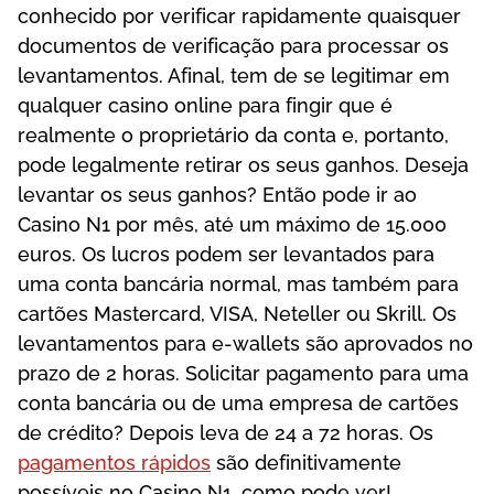
conhecido por verificar rapidamente quaisquer
documentos de verificação para processar os
levantamentos. Afinal, tem de se legitimar em
qualquer casino online para fingir que é
realmente o proprietário da conta e, portanto,
pode legalmente retirar os seus ganhos. Deseja
levantar os seus ganhos? Então pode ir ao
Casino N1 por mês, até um máximo de 15.000
euros. Os lucros podem ser levantados para
uma conta bancária normal, mas também para
cartões Mastercard, VISA, Neteller ou Skrill. Os
levantamentos para e-wallets são aprovados no
prazo de 2 horas. Solicitar pagamento para uma
conta bancária ou de uma empresa de cartões
de crédito? Depois leva de 24 a 72 horas. Os
pagamentos rápidos
são definitivamente
possíveis no Casino N1, como pode ver!