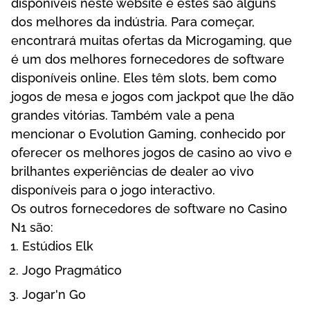
disponíveis neste website e estes são alguns
dos melhores da indústria. Para começar,
encontrará muitas ofertas da Microgaming, que
é um dos melhores fornecedores de software
disponíveis online. Eles têm slots, bem como
jogos de mesa e jogos com jackpot que lhe dão
grandes vitórias. Também vale a pena
mencionar o Evolution Gaming, conhecido por
oferecer os melhores jogos de casino ao vivo e
brilhantes experiências de dealer ao vivo
disponíveis para o jogo interactivo.
Os outros fornecedores de software no Casino
N1 são:
Estúdios Elk
Jogo Pragmático
Jogar'n Go