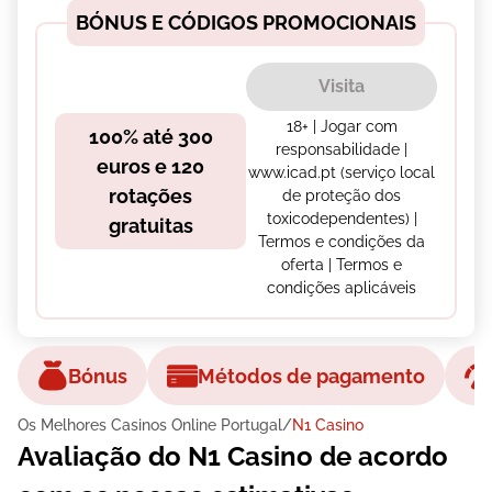
Visita
18+ | Jogar com
100% até 300
responsabilidade |
euros e 120
www.icad.pt (serviço local
rotações
de proteção dos
toxicodependentes) |
gratuitas
Termos e condições da
oferta | Termos e
condições aplicáveis
Bónus
Métodos de pagamento
Os Melhores Casinos Online Portugal
N1 Casino
Avaliação do N1 Casino de acordo