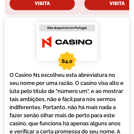
VISITA
VISITA
84.0
O Casino N1 escolheu esta abreviatura no
seu nome por uma razão. O casino visa alto e
luta pelo título de "número um", e ao mostrar
tais ambições, não é fácil para nós sermos
indiferentes. Portanto, não há mais nada a
fazer senão olhar mais de perto para este
casino, que funciona há apenas alguns anos
e verificar a certa promessa do seu nome. A