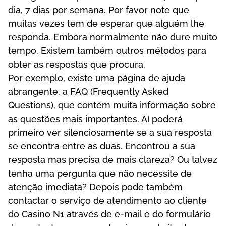
dia, 7 dias por semana. Por favor note que
muitas vezes tem de esperar que alguém lhe
responda. Embora normalmente não dure muito
tempo. Existem também outros métodos para
obter as respostas que procura.
Por exemplo, existe uma página de ajuda
abrangente, a FAQ (Frequently Asked
Questions), que contém muita informação sobre
as questões mais importantes. Aí poderá
primeiro ver silenciosamente se a sua resposta
se encontra entre as duas. Encontrou a sua
resposta mas precisa de mais clareza? Ou talvez
tenha uma pergunta que não necessite de
atenção imediata? Depois pode também
contactar o serviço de atendimento ao cliente
do Casino N1 através de e-mail e do formulário