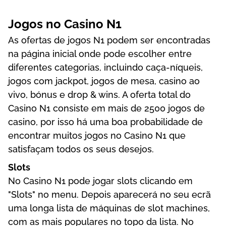
Jogos no Casino N1
As ofertas de jogos N1 podem ser encontradas
na página inicial onde pode escolher entre
diferentes categorias, incluindo caça-níqueis,
jogos com jackpot, jogos de mesa, casino ao
vivo, bónus e drop & wins. A oferta total do
Casino N1 consiste em mais de 2500 jogos de
casino, por isso há uma boa probabilidade de
encontrar muitos jogos no Casino N1 que
satisfaçam todos os seus desejos.
Slots
No Casino N1 pode jogar slots clicando em
"Slots" no menu. Depois aparecerá no seu ecrã
uma longa lista de máquinas de slot machines,
com as mais populares no topo da lista. No