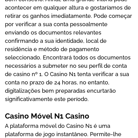
acontecer em qualquer altura e gostaríamos de
retirar os ganhos imediatamente. Pode começar
por verificar a sua conta pessoalmente
enviando os documentos relevantes
confirmando a sua identidade, local de
residência e método de pagamento
seleccionado. Encontrará todos os documentos
necessários a submeter no seu perfil de conta
de casino nº 1. O Casino N1 tenta verificar a sua
conta no prazo de 24 horas, no entanto,
digitalizações bem preparadas encurtarão
significativamente este período.
Casino Móvel N1 Casino
A plataforma móvel do Casino N1 é uma
plataforma de jogo instantâneo. Permite-lhe