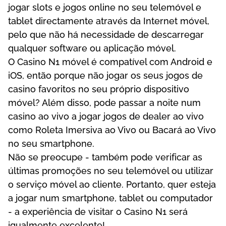
jogar slots e jogos online no seu telemóvel e
tablet directamente através da Internet móvel,
pelo que não há necessidade de descarregar
qualquer software ou aplicação móvel.
O Casino N1 móvel é compatível com Android e
iOS, então porque não jogar os seus jogos de
casino favoritos no seu próprio dispositivo
móvel? Além disso, pode passar a noite num
casino ao vivo a jogar jogos de dealer ao vivo
como Roleta Imersiva ao Vivo ou Bacará ao Vivo
no seu smartphone.
Não se preocupe - também pode verificar as
últimas promoções no seu telemóvel ou utilizar
o serviço móvel ao cliente. Portanto, quer esteja
a jogar num smartphone, tablet ou computador
- a experiência de visitar o Casino N1 será
igualmente excelente!