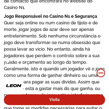
de contacto que encontrará no website do
Casino N1.
Jogo Responsável no Casino N1 e Segurança
Quer seja online ou num casino de tijolo e de
morte, jogar jogos de azar deve ser apenas
entretenimento. Sob nenhuma circunstância o
jogo deve transformar-se numa obsessão que
possa levar ao vício. No entanto, ainda há
jogadores que perdem o controlo sobre a sua
paixão e orçamento ao longo do tempo.
Geralmente, isto é quando um jogador vê o jogo
Ao continuar a utilizar o sítio, o utilizador concorda com a utilização de cookies em conformidade com o nosso sítio Web.
como uma forma de ganhar dinheiro ou uma
solução para pagar as suas dívidas. Assim que
notar que está a gastar mais do que ganha, ou
que o seu tempo de jogo está a interferir com a
Visita
sua vida quotidiana, é fortemente recomendado
que tome as medidas necessárias para evitar o