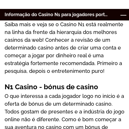
Informação do Casino N1 para jogadores portugueses
Saiba mais e veja se o Casino N1 está realmente
N1 Casino - bónus de casino
na linha da frente da hierarquia dos melhores
Jogos no Casino N1
casinos da web! Conhecer a revisão de um
determinado casino antes de criar uma conta e
Como inscrever-se no Casino N1
começar a jogar por dinheiro real é uma
Casino Móvel N1 Casino
estratégia fortemente recomendada. Primeiro a
pesquisa, depois o entretenimento puro!
No depósito do Casino N1 para jogar com dinheiro
Retirar lucros do Casino N1
N1 Casino - bónus de casino
Verificar resultados e conclusões
O que interessa a cada jogador logo no início é a
oferta de bónus de um determinado casino.
FAQ do Casino N1 Portugal
Todos gostam de presentes e a indústria do jogo
4 das melhores alternativas à N1 Casino
online não é diferente. Como é bom começar a
sua aventura no casino com um bónus de