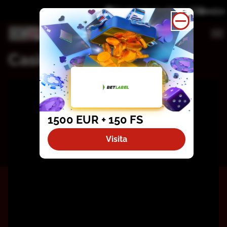
Divulgação de afiliados
Casino Espinho
1500 EUR + 150 FS
Visita