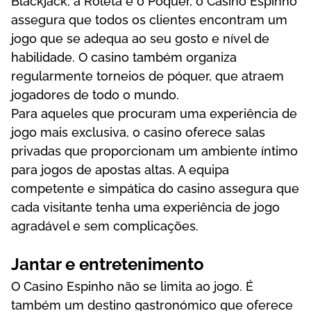
Blackjack, a Roleta e o Póquer, o Casino Espinho
assegura que todos os clientes encontram um
jogo que se adequa ao seu gosto e nível de
habilidade. O casino também organiza
regularmente torneios de póquer, que atraem
jogadores de todo o mundo.
Para aqueles que procuram uma experiência de
jogo mais exclusiva, o casino oferece salas
privadas que proporcionam um ambiente íntimo
para jogos de apostas altas. A equipa
competente e simpática do casino assegura que
cada visitante tenha uma experiência de jogo
agradável e sem complicações.
Jantar e entretenimento
O Casino Espinho não se limita ao jogo. É
também um destino gastronómico que oferece