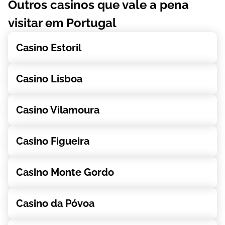
Outros casinos que vale a pena
visitar em Portugal
Casino Estoril
Casino Lisboa
Casino Vilamoura
Casino Figueira
Casino Monte Gordo
Casino da Póvoa