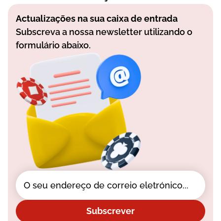
Actualizações na sua caixa de entrada
Subscreva a nossa newsletter utilizando o
formulário abaixo.
Subscrever