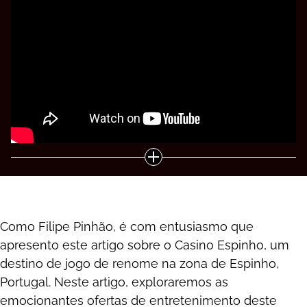
Como Filipe Pinhão, é com entusiasmo que
apresento este artigo sobre o Casino Espinho, um
destino de jogo de renome na zona de Espinho,
Portugal. Neste artigo, exploraremos as
emocionantes ofertas de entretenimento deste