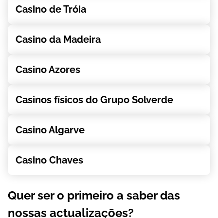
Casino de Tróia
Casino da Madeira
Casino Azores
Casinos físicos do Grupo Solverde
Casino Algarve
Casino Chaves
Quer ser o primeiro a saber das
nossas actualizações?