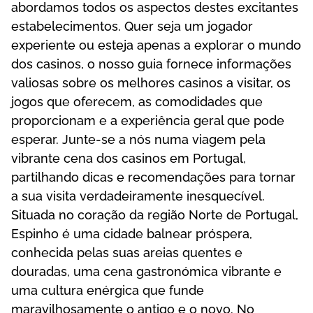
Outros casinos que vale a pena visitar em Portugal
abordamos todos os aspectos destes excitantes
estabelecimentos. Quer seja um jogador
Quer ser o primeiro a saber das nossas actualizações?
experiente ou esteja apenas a explorar o mundo
dos casinos, o nosso guia fornece informações
valiosas sobre os melhores casinos a visitar, os
jogos que oferecem, as comodidades que
proporcionam e a experiência geral que pode
esperar. Junte-se a nós numa viagem pela
vibrante cena dos casinos em Portugal,
partilhando dicas e recomendações para tornar
a sua visita verdadeiramente inesquecível.
Situada no coração da região Norte de Portugal,
Espinho é uma cidade balnear próspera,
conhecida pelas suas areias quentes e
douradas, uma cena gastronómica vibrante e
uma cultura enérgica que funde
maravilhosamente o antigo e o novo. No