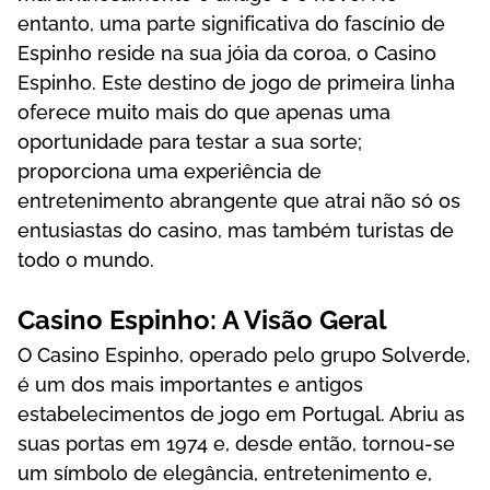
entanto, uma parte significativa do fascínio de
Espinho reside na sua jóia da coroa, o Casino
Espinho. Este destino de jogo de primeira linha
oferece muito mais do que apenas uma
oportunidade para testar a sua sorte;
proporciona uma experiência de
entretenimento abrangente que atrai não só os
entusiastas do casino, mas também turistas de
todo o mundo.
Casino Espinho: A Visão Geral
O Casino Espinho, operado pelo grupo Solverde,
é um dos mais importantes e antigos
estabelecimentos de jogo em Portugal. Abriu as
suas portas em 1974 e, desde então, tornou-se
um símbolo de elegância, entretenimento e,