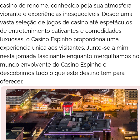
casino de renome, conhecido pela sua atmosfera
vibrante e experiências inesquecíveis. Desde uma
vasta seleção de jogos de casino até espetáculos
de entretenimento cativantes e comodidades
luxuosas, o Casino Espinho proporciona uma
experiência única aos visitantes. Junte-se a mim
nesta jornada fascinante enquanto mergulhamos no
mundo envolvente do Casino Espinho e
descobrimos tudo o que este destino tem para
oferecer.