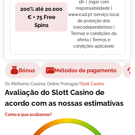
18+ | Jogar com
200% até 20.000
responsabilidade |
www.icad.pt (serviço local
€ + 75 Free
de proteção dos
Spins
toxicodependentes) |
Termos e condições da
oferta | Termos e
condições aplicáveis
Bónus
Métodos de pagamento
Os Melhores Casinos Online Portugal
Slott Casino
Avaliação do Slott Casino de
acordo com as nossas estimativas