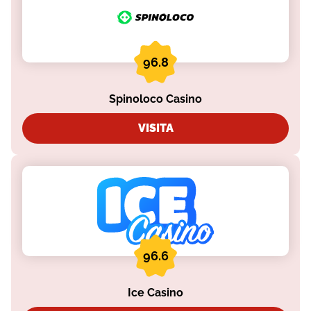
96.8
Spinoloco Casino
VISITA
96.6
Ice Casino