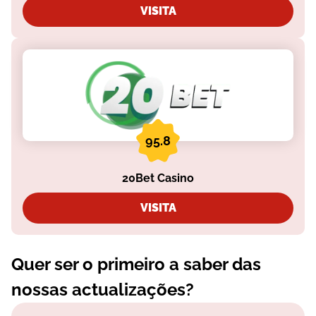
VISITA
95.8
20Bet Casino
VISITA
Quer ser o primeiro a saber das
nossas actualizações?