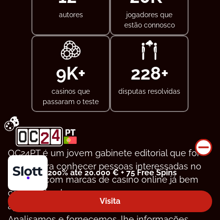
autores
jogadores que
estão connosco
12
K+
300
+
casinos que
disputas resolvidas
passaram o teste
Ao continuar a utilizar o sítio, o utilizador concorda com a utilização de cookies em conformidade com o nosso sítio Web.
OC24PT é um jovem gabinete editorial que foi
criado para conhecer pessoas interessadas no
200% até 20.000 € + 75 Free Spins
iGaming com marcas de casino online já bem
conhecidas, bem como novas marcas que
Visita
aparecem periodicamente no mercado.
Analisamos e fornecemos-lhe informações